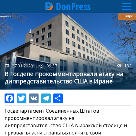
DonPress
Перейти
В мире
к
основному
содержанию
27.01.2020
09:37
132
В Госдепе прокомментировали атаку на
диппредставительство США в Иране
Госдепартамент Соединенных Штатов
прокомментировал атаку на
диппредставительство США в иракской столице и
призвал власти страны выполнять свои