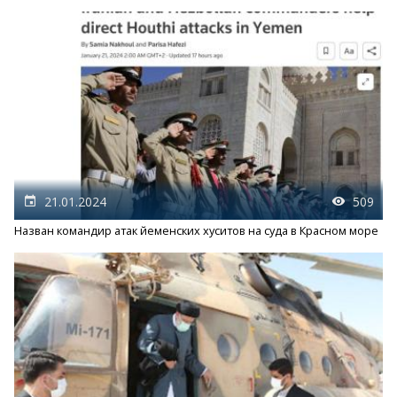
21.01.2024
509
Назван командир атак йеменских хуситов на суда в Красном море