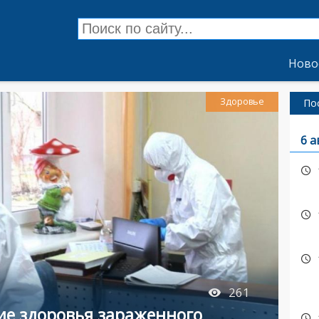
Ново
Здоровье
По
6 а
261
ие здоровья зараженного