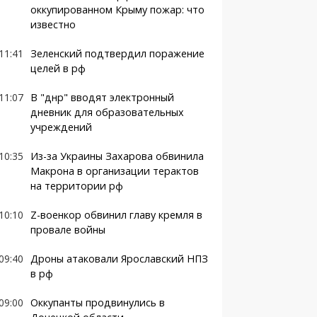
оккупированном Крыму пожар: что
известно
11:41
Зеленский подтвердил поражение
целей в рф
11:07
В "днр" вводят электронный
дневник для образовательных
учреждений
10:35
Из-за Украины Захарова обвинила
Макрона в организации терактов
на территории рф
10:10
Z-военкор обвинил главу кремля в
провале войны
09:40
Дроны атаковали Ярославский НПЗ
в рф
09:00
Оккупанты продвинулись в