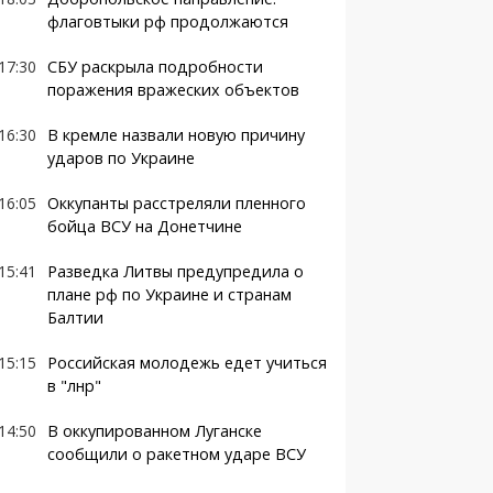
флаговтыки рф продолжаются
17:30
СБУ раскрыла подробности
поражения вражеских объектов
16:30
В кремле назвали новую причину
ударов по Украине
16:05
Оккупанты расстреляли пленного
бойца ВСУ на Донетчине
15:41
Разведка Литвы предупредила о
плане рф по Украине и странам
Балтии
15:15
Российская молодежь едет учиться
в "лнр"
14:50
В оккупированном Луганске
сообщили о ракетном ударе ВСУ