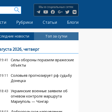
Мы в социальных сетях
сти
Рубрики
Статьи
Блоги
следние новости
Топ за сутки
вгуста 2026, четверг
19:41
Силы обороны поразили вражеские
объекты
19:11
Соловьев прогнозирует рф судьбу
Донецка
18:43
Украинские военные заявили об
огневом контроле маршрута
Мариуполь — Чонгар
18:03
Добропольское направление: