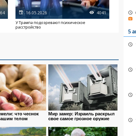
64
16.05.2026
4041
У Трампа подозревают психическое
расстройство
5 а