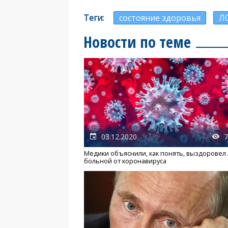
Теги
состояние здоровья
Л
Новости по теме
03.12.2020
7
Медики объяснили, как понять, выздоровел
больной от коронавируса