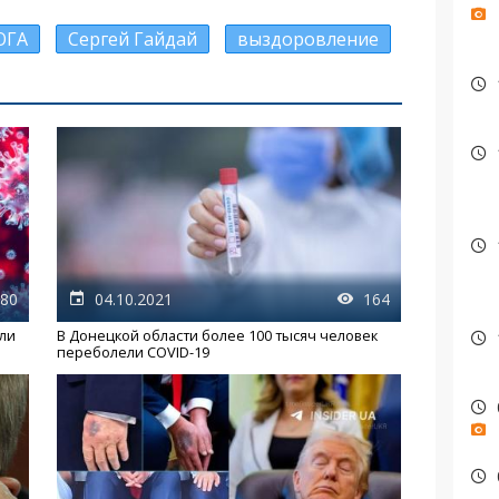
ОГА
Сергей Гайдай
выздоровление
80
04.10.2021
164
 ли
В Донецкой области более 100 тысяч человек
переболели COVID-19