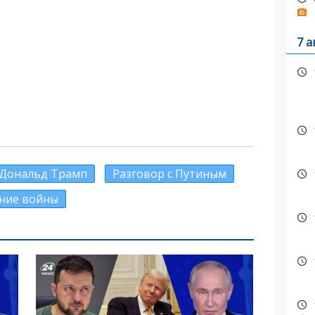
7 а
Дональд Трамп
Разговор с Путиным
ние войны