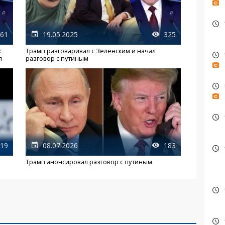
61
19.05.2025
325
с
Трамп разговаривал с Зеленским и начал
я
разговор с путиным
19
08.07.2026
183
Трамп анонсировал разговор с путиным