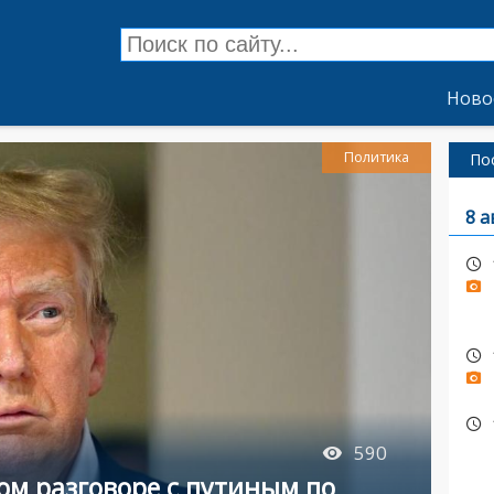
Ново
Политика
По
8 а
590
ом разговоре с путиным по