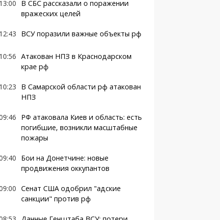
13:00
В СБС рассказали о поражении
вражеских целей
12:43
ВСУ поразили важные объекты рф
10:56
Атакован НПЗ в Краснодарском
крае рф
10:23
В Самарской области рф атакован
НПЗ
09:46
РФ атаковала Киев и область: есть
погибшие, возникли масштабные
пожары
09:40
Бои на Донетчине: новые
продвижения оккупантов
09:00
Сенат США одобрил "адские
санкции" против рф
08:53
Данные Генштаба ВСУ: потери