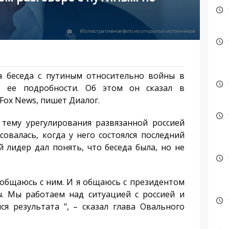
Иллюстративное фото из открытых источников
 беседа с путиным относительно войны в
ь ее подробности. Об этом он сказал в
Fox News, пишет Диалог.
ему урегулирования развязанной россией
овалась, когда у него состоялся последний
 лидер дал понять, что беседа была, но не
 общаюсь с ним. И я общаюсь с президентом
ы. Мы работаем над ситуацией с россией и
я результата ", – сказал глава Овального