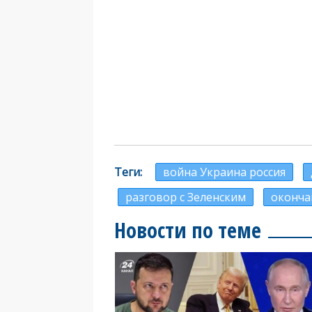
Теги
война Украина россия
разговор с Зеленским
оконча
Новости по теме