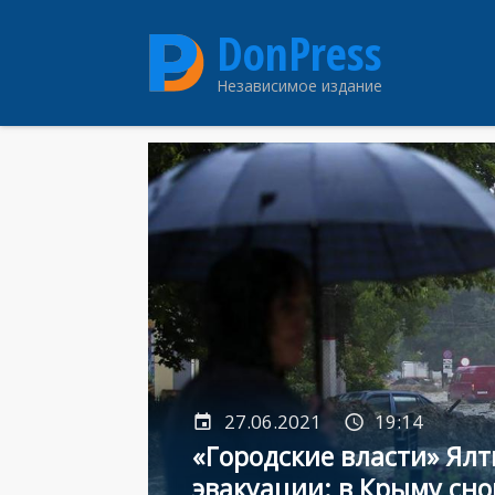
Перейти
DonPress
к
основному
Независимое издание
содержанию
27.06.2021
19:14
«Городские власти» Ялт
эвакуации: в Крыму сн