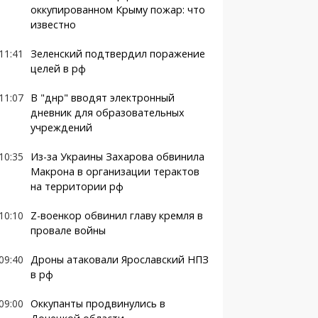
оккупированном Крыму пожар: что
известно
11:41
Зеленский подтвердил поражение
целей в рф
11:07
В "днр" вводят электронный
дневник для образовательных
учреждений
10:35
Из-за Украины Захарова обвинила
Макрона в организации терактов
на территории рф
10:10
Z-военкор обвинил главу кремля в
провале войны
09:40
Дроны атаковали Ярославский НПЗ
в рф
09:00
Оккупанты продвинулись в