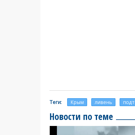
Теги
Крым
ливень
подт
Новости по теме