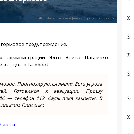
Иллюстративное фото из открытых источников
штормовое предупреждение.
лю администрации Ялты Янина Павленко
е в соцсети Facebook.
мовое. Прогнозируются ливни. Есть угроза
ей. Готовимся к эвакуации. Прошу
С — телефон 112. Сады пока закрыты. В
написала Павленко.
27 июня
.