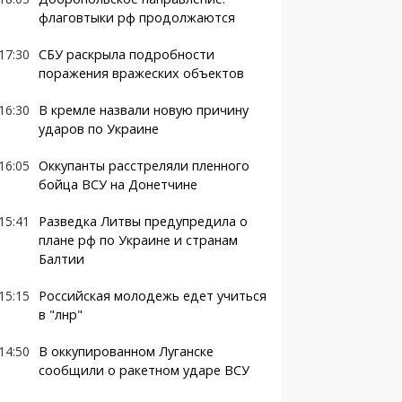
флаговтыки рф продолжаются
17:30
СБУ раскрыла подробности
поражения вражеских объектов
16:30
В кремле назвали новую причину
ударов по Украине
16:05
Оккупанты расстреляли пленного
бойца ВСУ на Донетчине
15:41
Разведка Литвы предупредила о
плане рф по Украине и странам
Балтии
15:15
Российская молодежь едет учиться
в "лнр"
14:50
В оккупированном Луганске
сообщили о ракетном ударе ВСУ