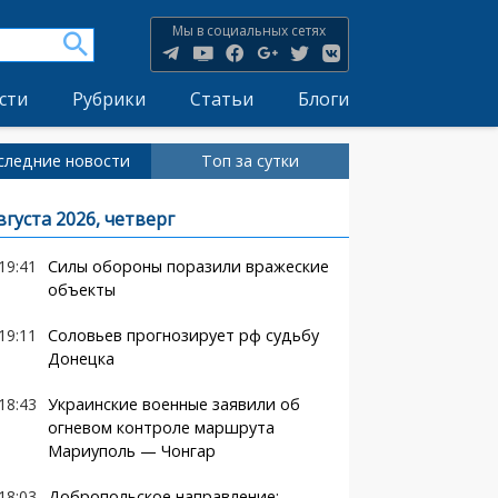
Мы в социальных сетях
сти
Рубрики
Статьи
Блоги
следние новости
Топ за сутки
вгуста 2026, четверг
19:41
Силы обороны поразили вражеские
объекты
19:11
Соловьев прогнозирует рф судьбу
Донецка
18:43
Украинские военные заявили об
огневом контроле маршрута
Мариуполь — Чонгар
18:03
Добропольское направление: