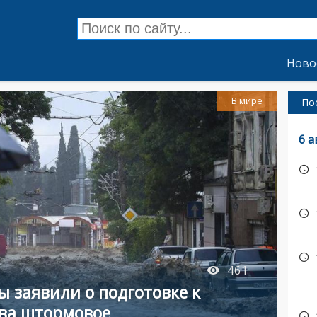
Ново
В мире
По
6 а
461
ы заявили о подготовке к
ова штормовое