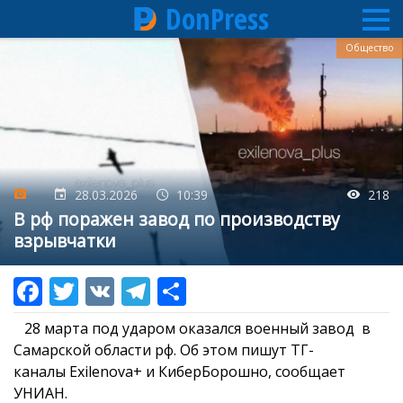
DonPress
Перейти
Общество
к
основному
содержанию
28.03.2026
10:39
218
В рф поражен завод по производству
взрывчатки
28 марта под ударом оказался военный завод в
Самарской области рф. Об этом пишут ТГ-
каналы Exilenova+ и КиберБорошно, сообщает
УНИАН.