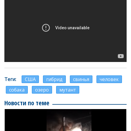
Теги
США
гибрид
свинья
человек
собака
озеро
мутант
Новости по теме