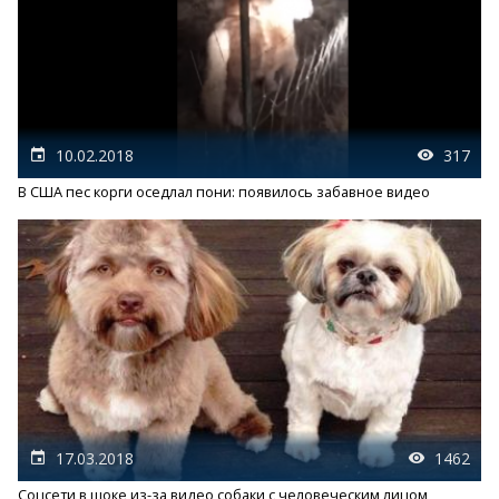
10.02.2018
317
В США пес корги оседлал пони: появилось забавное видео
17.03.2018
1462
Соцсети в шоке из-за видео собаки с человеческим лицом