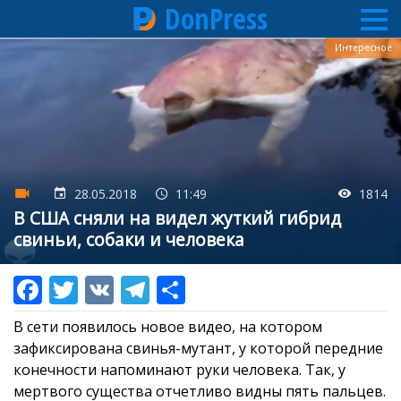
DonPress
Перейти
Интересное
к
основному
содержанию
28.05.2018
11:49
1814
В США сняли на видел жуткий гибрид
свиньи, собаки и человека
В сети появилось новое видео, на котором
зафиксирована свинья-мутант, у которой передние
конечности напоминают руки человека. Так, у
мертвого существа отчетливо видны пять пальцев.