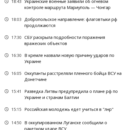
18:43
Украинские военные заявили об огневом
контроле маршрута Мариуполь — Чонгар
18:03
Добропольское направление: флаговтыки рф
продолжаются
17:30
СБУ раскрыла подробности поражения
вражеских объектов
16:30
В кремле назвали новую причину ударов по
Украине
16:05
Оккупанты расстреляли пленного бойца ВСУ на
Донетчине
15:41
Разведка Литвы предупредила о плане рф по
Украине и странам Балтии
15:15
Российская молодежь едет учиться в "лнр"
14:50
В оккупированном Луганске сообщили о
ракетном ударе ВСУ