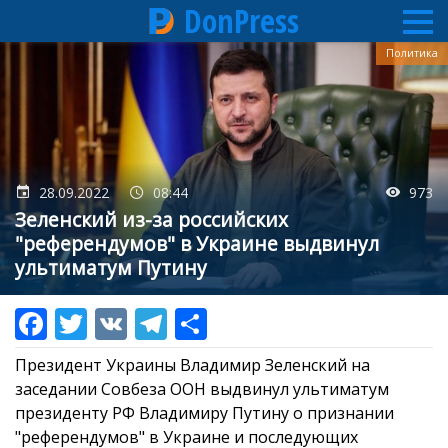
DonPress
Перейти
Политика
к
основному
содержанию
28.09.2022
08:44
973
Зеленский из-за российских
"референдумов" в Украине выдвинул
ультиматум Путину
Президент Украины Владимир Зеленский на
заседании Совбеза ООН выдвинул ультиматум
президенту РФ Владимиру Путину о признании
"референдумов" в Украине и последующих