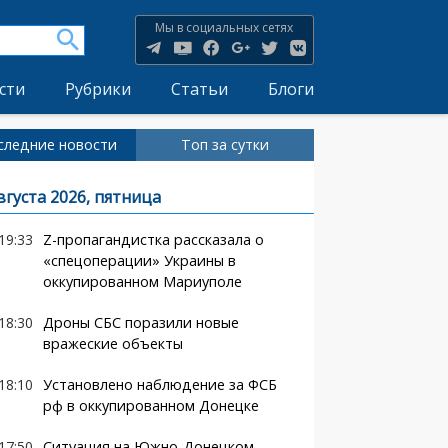
Мы в социальных сетях
сти
Рубрики
Статьи
Блоги
следние новости
Топ за сутки
вгуста 2026, пятница
19:33
Z-пропагандистка рассказала о
«спецоперации» Украины в
оккупированном Мариуполе
18:30
Дроны СБС поразили новые
вражеские объекты
18:10
Установлено наблюдение за ФСБ
рф в оккупированном Донецке
17:50
Ситуация на Южно-Донецком