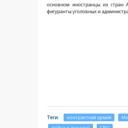
основном иностранцы из стран 
фигуранты уголовных и администр
Теги
контрактная армия
Ми
война в Украине
СВО