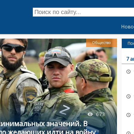
Ново
Общество
По
7 а
673
минимальных значений. В
сло желающих идти на войну