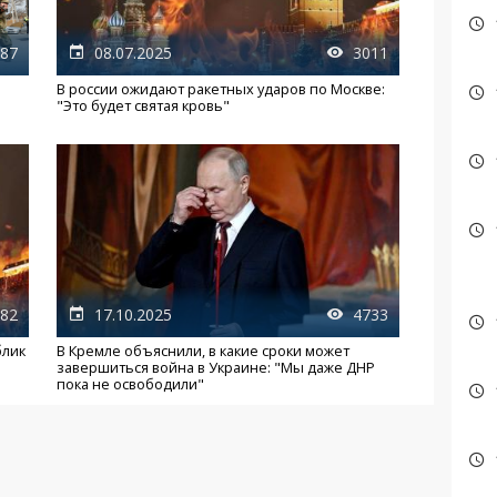
87
08.07.2025
3011
В россии ожидают ракетных ударов по Москве:
"Это будет святая кровь"
82
17.10.2025
4733
блик
В Кремле объяснили, в какие сроки может
о
завершиться война в Украине: "Мы даже ДНР
пока не освободили"