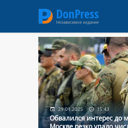
Перейти
DonPress
к
основному
Независимое издание
содержанию
29.01.2025
15:43
Обвалился интерес до 
Москве резко упало чи