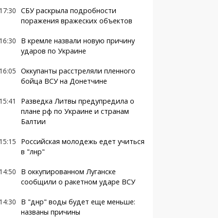
17:30
СБУ раскрыла подробности
поражения вражеских объектов
16:30
В кремле назвали новую причину
ударов по Украине
16:05
Оккупанты расстреляли пленного
бойца ВСУ на Донетчине
15:41
Разведка Литвы предупредила о
плане рф по Украине и странам
Балтии
15:15
Российская молодежь едет учиться
в "лнр"
14:50
В оккупированном Луганске
сообщили о ракетном ударе ВСУ
14:30
В "днр" воды будет еще меньше:
названы причины