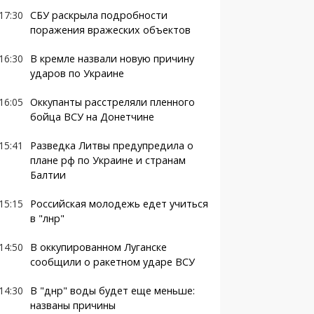
17:30
СБУ раскрыла подробности
поражения вражеских объектов
16:30
В кремле назвали новую причину
ударов по Украине
16:05
Оккупанты расстреляли пленного
бойца ВСУ на Донетчине
15:41
Разведка Литвы предупредила о
плане рф по Украине и странам
Балтии
15:15
Российская молодежь едет учиться
в "лнр"
14:50
В оккупированном Луганске
сообщили о ракетном ударе ВСУ
14:30
В "днр" воды будет еще меньше:
названы причины