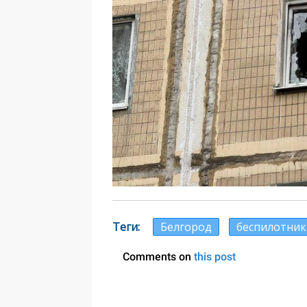
Теги
Белгород
беспилотник