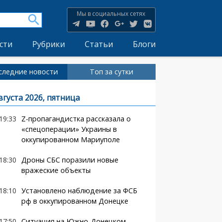
Мы в социальных сетях
сти
Рубрики
Статьи
Блоги
следние новости
Топ за сутки
вгуста 2026, пятница
19:33
Z-пропагандистка рассказала о
«спецоперации» Украины в
оккупированном Мариуполе
18:30
Дроны СБС поразили новые
вражеские объекты
18:10
Установлено наблюдение за ФСБ
рф в оккупированном Донецке
17:50
Ситуация на Южно-Донецком