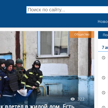
Ново
Общество
По
7 а
322
к влетел в жилой дом. Есть