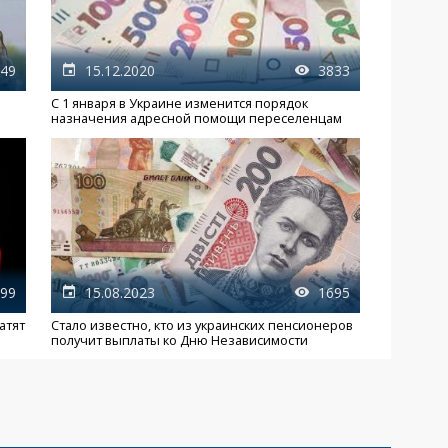
49
15.12.2020
3833
С 1 января в Украине изменится порядок
назначения адресной помощи переселенцам
99
15.08.2023
1695
атят
Стало известно, кто из украинских пенсионеров
получит выплаты ко Дню Независимости