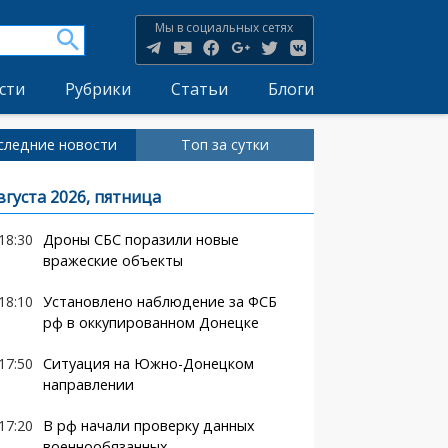
Мы в социальных сетях
сти
Рубрики
Статьи
Блоги
следние новости
Топ за сутки
вгуста 2026, пятница
18:30
Дроны СБС поразили новые
вражеские объекты
18:10
Установлено наблюдение за ФСБ
рф в оккупированном Донецке
17:50
Ситуация на Южно-Донецком
направлении
17:20
В рф начали проверку данных
военнообязанных