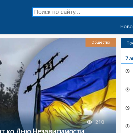
Ново
Общество
По
7 а
210
ат ко Дню Независимости