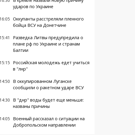
16:30
В кремле назвали новую причину
ударов по Украине
16:05
Оккупанты расстреляли пленного
бойца ВСУ на Донетчине
15:41
Разведка Литвы предупредила о
плане рф по Украине и странам
Балтии
15:15
Российская молодежь едет учиться
в "лнр"
14:50
В оккупированном Луганске
сообщили о ракетном ударе ВСУ
14:30
В "днр" воды будет еще меньше:
названы причины
14:05
Военный рассказал о ситуации на
Добропольском направлении