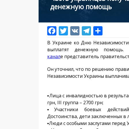
денежную помощь
В Украине ко Дню Независимости
выплатят денежную помощь
канал
е представитель правительст
Он уточнил, что по решению прави
Независимости Украины выплачивает
▪️Лица с инвалидностью в результате
грн, ІІІ группа – 2700 грн;
▪️Участники боевых действи
Достоинства, дети заключенных в л
▪️Люди с особыми заслугами перед 