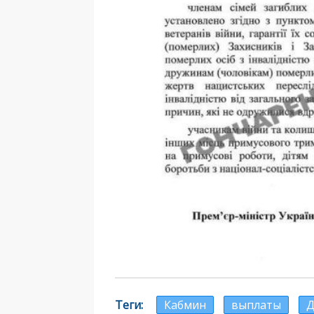
Теги
Кабмин
выплаты
Д