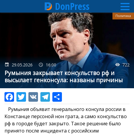
DonPress
Перейти
Политика
к
основному
содержанию
29.05.2026
16:00
722
Румыния закрывает консульство рф и
высылает генконсула: названы причины
Румыния объявит генерального консула россии в
Констанце персоной нон грата, а само консульство
рф в городе будет закрыто. Такое решение было
принято после инцидента с российским