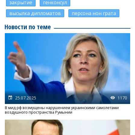
закрытие
генконсул
высылка дипломатов
персона нон грата
Новости по теме
25.07.2025
1170
В мид рф возмущены нарушением украинскими самолетами
воздушного пространства Румынии