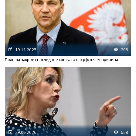
19.11.2025
208
Польша закроет последнее консульство рф: в чем причина
29.05.2026
638