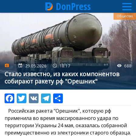
DonPress
Перейти
Общество
к
основному
содержанию
29.05.2026
18:17
688
Стало известно, из каких компонентов
собирают ракету рф "Орешник"
Российская ракета "Орешник", которую рф
применила во время массированного удара по
территории Украины 24 мая, оказалась собранной
преимущественно из электроники старого образца.