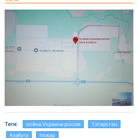
Теги
война Украина россия
Татарстан
Алабуга
пожар