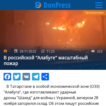
DonPress
Перейти
Происшествия
к
основному
содержанию
29.11.2025
11:25
333
В российской "Алабуге" масштабный
пожар
В Татарстане в особой экономической зоне (ОЭЗ)
"Алабуга", где изготавливают ударные
дроны "Шахед" для войны с Украиной, вечером 28
ноября загорелся склад. Об этом пишут российские