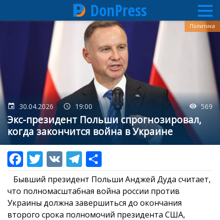
DonPress
Перейти
Политика
к
основному
содержанию
30.04.2026
19:00
569
Экс-президент Польши спрогнозировал,
когда закончится война в Украине
Бывший президент Польши Анджей Дуда считает,
что полномасштабная война россии против
Украины должна завершиться до окончания
второго срока полномочий президента США,