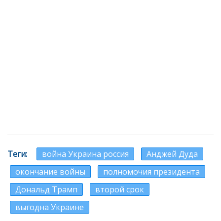
Теги
война Украина россия
Анджей Дуда
окончание войны
полномочия президента
Дональд Трамп
второй срок
выгодна Украине