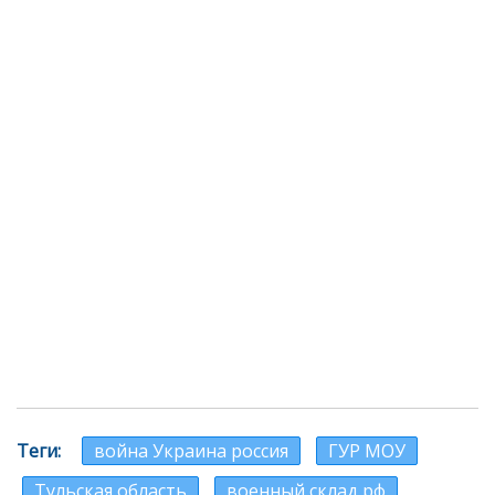
Теги
война Украина россия
ГУР МОУ
Тульская область
военный склад рф