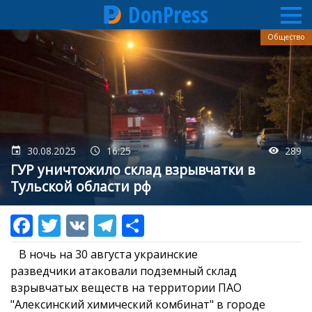
DonPress
Перейти
Общество
к
основному
содержанию
30.08.2025
16:25
289
ГУР уничтожило склад взрывчатки в
Тульской области рф
В ночь на 30 августа украинские
разведчики атаковали подземный склад
взрывчатых веществ на территории ПАО
"Алексинский химический комбинат" в городе