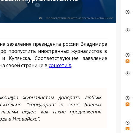
Иллюстративное фото из открытых источников
на заявления президента россии Владимира
 рф пропустить иностранных журналистов в
и Купянска. Соответствующее заявление
на своей странице в
соцсети X
.
омендую журналистам доверять любым
сительно "коридоров" в зоне боевых
глазами видел, как такие предложения
ода в Иловайске".