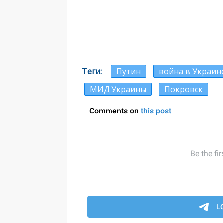
Теги
Путин
война в Украин
МИД Украины
Покровск