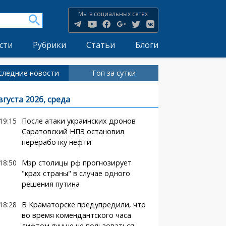
Мы в социальных сетях
сти
Рубрики
Статьи
Блоги
следние новости
Топ за сутки
вгуста 2026, среда
19:15
После атаки украинских дронов
Саратовский НПЗ остановил
переработку нефти
18:50
Мэр столицы рф прогнозирует
"крах страны" в случае одного
решения путина
18:28
В Краматорске предупредили, что
во время комендантского часа
лифтом лучше не пользоваться