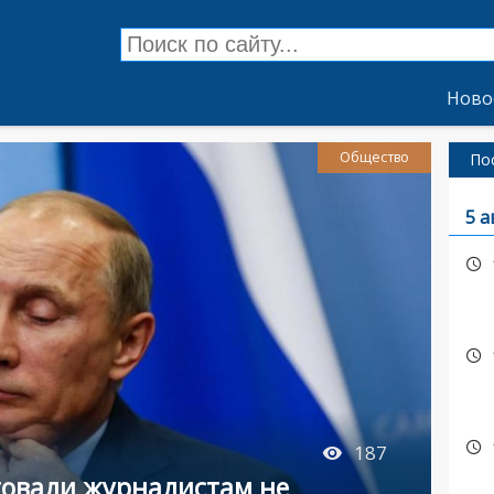
Ново
Общество
По
5 а
187
товали журналистам не