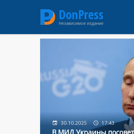
Перейти
DonPress
к
основному
Независимое издание
содержанию
30.10.2025
17:43
В МИД Украины посове