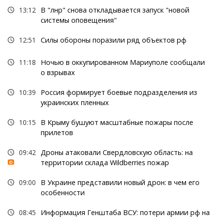
13:12
В "лнр" снова откладывается запуск "новой
системы оповещения"
12:51
Силы обороны поразили ряд объектов рф
11:18
Ночью в оккупированном Мариуполе сообщали
о взрывах
10:39
Россия формирует боевые подразделения из
украинских пленных
10:15
В Крыму бушуют масштабные пожары после
прилетов
09:42
Дроны атаковали Свердловскую область: на
территории склада Wildberries пожар
09:00
В Украине представили новый дрон: в чем его
особенности
08:45
Информация Генштаба ВСУ: потери армии рф на