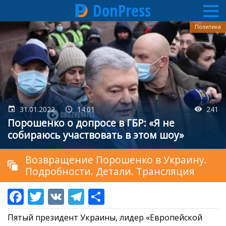
DonPress
Перейти
Политика
к
основному
содержанию
31.01.2022
14:01
241
Порошенко о допросе в ГБР: «Я не
собираюсь участвовать в этом шоу»
Возвращение Порошенко в Украину.
Подробности. Детали. Трансляция
Пятый президент Украины, лидер «Европейской