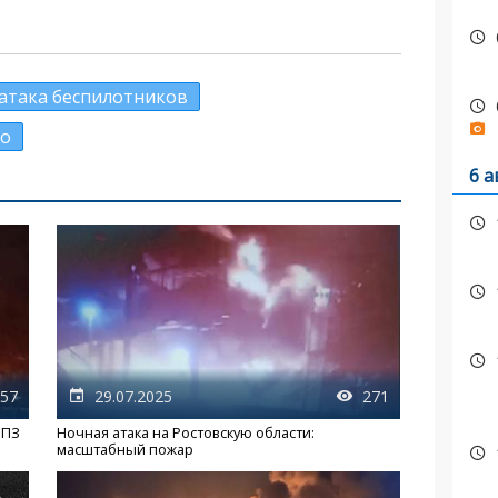
атака беспилотников
ко
6 а
57
29.07.2025
271
НПЗ
Ночная атака на Ростовскую области:
масштабный пожар