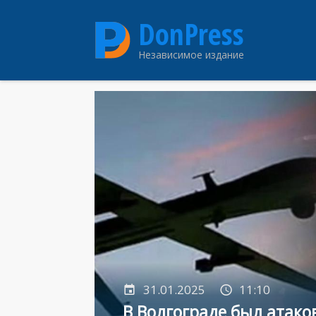
Перейти
DonPress
к
основному
Независимое издание
содержанию
31.01.2025
11:10
В Волгограде был атак