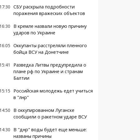
17:30
СБУ раскрыла подробности
поражения вражеских объектов
16:30
В кремле назвали новую причину
ударов по Украине
16:05
Оккупанты расстреляли пленного
бойца ВСУ на Донетчине
15:41
Разведка Литвы предупредила о
плане рф по Украине и странам
Балтии
15:15
Российская молодежь едет учиться
в "лнр"
14:50
В оккупированном Луганске
сообщили о ракетном ударе ВСУ
14:30
В "днр" воды будет еще меньше:
названы причины