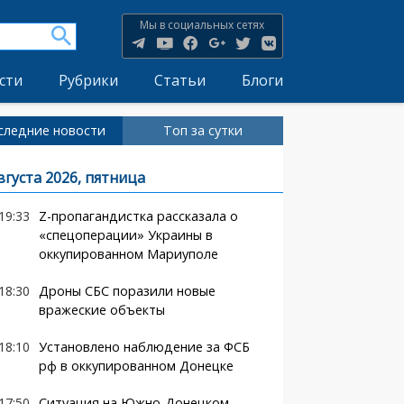
Мы в социальных сетях
сти
Рубрики
Статьи
Блоги
следние новости
Топ за сутки
вгуста 2026, пятница
19:33
Z-пропагандистка рассказала о
«спецоперации» Украины в
оккупированном Мариуполе
18:30
Дроны СБС поразили новые
вражеские объекты
18:10
Установлено наблюдение за ФСБ
рф в оккупированном Донецке
17:50
Ситуация на Южно-Донецком