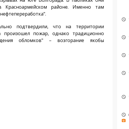
ывах на юге Волгорада. В пабликах они
в Красноармейском районе. Именно там
нефтепереработка".
ьно подтвердили, что на территории
а произошел пожар, однако традиционно
адения обломков" – возгорание якобы