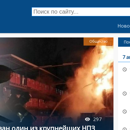
Ново
Общество
По
7 а
297
ован один из крупнейших НПЗ