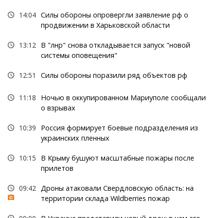
14:04
Силы обороны опровергли заявление рф о
продвижении в Харьковской области
13:12
В "лнр" снова откладывается запуск "новой
системы оповещения"
12:51
Силы обороны поразили ряд объектов рф
11:18
Ночью в оккупированном Мариуполе сообщали
о взрывах
10:39
Россия формирует боевые подразделения из
украинских пленных
10:15
В Крыму бушуют масштабные пожары после
прилетов
09:42
Дроны атаковали Свердловскую область: на
территории склада Wildberries пожар