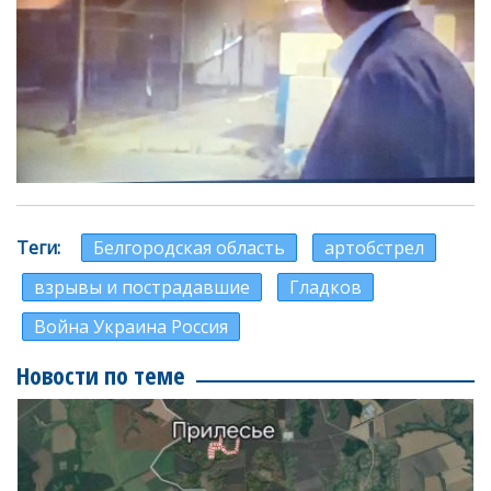
Теги
Белгородская область
артобстрел
взрывы и пострадавшие
Гладков
Война Украина Россия
Новости по теме