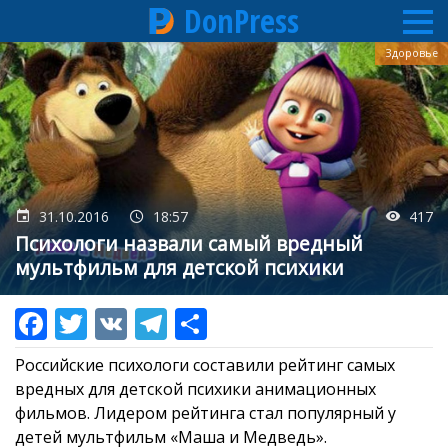
DonPress
Перейти
Здоровье
к
основному
содержанию
31.10.2016
18:57
417
Психологи назвали самый вредный
мультфильм для детской психики
Российские психологи составили рейтинг самых
вредных для детской психики анимационных
фильмов. Лидером рейтинга стал популярный у
детей мультфильм «Маша и Медведь».