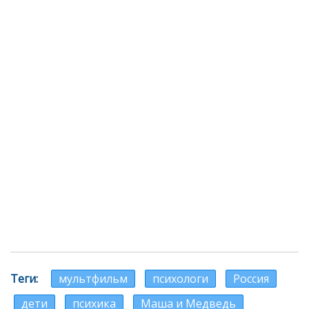
Теги
мультфильм
психологи
Россия
дети
психика
Маша и Медведь