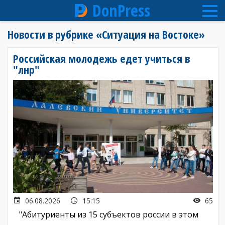
DonPress
Перейти
Новости в рубрике «Ситуация на Востоке»
к
основному
Российская молодежь едет учиться в
содержанию
"лнр"
06.08.2026
15:15
65
"Абитуриенты из 15 субъектов россии в этом