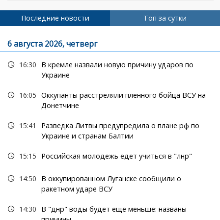
страниц
Последние новости
Топ за сутки
6 августа 2026, четверг
16:30
В кремле назвали новую причину ударов по
Украине
16:05
Оккупанты расстреляли пленного бойца ВСУ на
Донетчине
15:41
Разведка Литвы предупредила о плане рф по
Украине и странам Балтии
15:15
Российская молодежь едет учиться в "лнр"
14:50
В оккупированном Луганске сообщили о
ракетном ударе ВСУ
14:30
В "днр" воды будет еще меньше: названы
причины