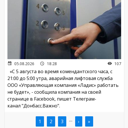
05.08.2026
18:28
107
«С 5 августа во время комендантского часа, с
21:00 до 5:00 утра, аварийная лифтовая служба
ООО «Управляющая компания «Ладис» работать
не будет», - сообщила компания на своей
странице в Facebook, пишет Телеграм-
канал "Донбасс.Важно".
…
Текущая
1
Страница
2
Страница
3
Следующая
›
Последняя
»
Нумерация
страница
страница
страница