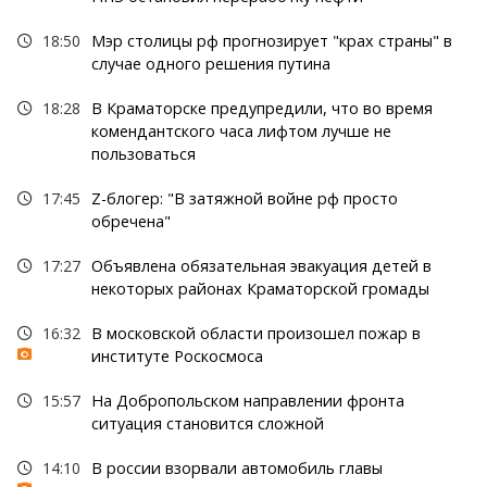
18:50
Мэр столицы рф прогнозирует "крах страны" в
случае одного решения путина
18:28
В Краматорске предупредили, что во время
комендантского часа лифтом лучше не
пользоваться
17:45
Z-блогер: "В затяжной войне рф просто
обречена"
17:27
Объявлена обязательная эвакуация детей в
некоторых районах Краматорской громады
16:32
В московской области произошел пожар в
институте Роскосмоса
15:57
На Добропольском направлении фронта
ситуация становится сложной
14:10
В россии взорвали автомобиль главы