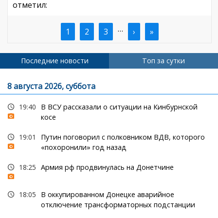
отметил:
…
Текущая
1
Страница
2
Страница
3
Следующая
›
Последняя
»
Нумерация
страница
страница
страница
страниц
Последние новости
Топ за сутки
8 августа 2026, суббота
19:40
В ВСУ рассказали о ситуации на Кинбурнской
косе
19:01
Путин поговорил с полковником ВДВ, которого
«похоронили» год назад
18:25
Армия рф продвинулась на Донетчине
18:05
В оккупированном Донецке аварийное
отключение трансформаторных подстанции