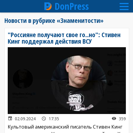
DonPress
Перейти
Новости в рубрике «Знаменитости»
к
основному
"Россияне получают свое го..но": Стивен
содержанию
Кинг поддержал действия ВСУ
02.09.2024
17:35
359
Культовый американский писатель Стивен Кинг