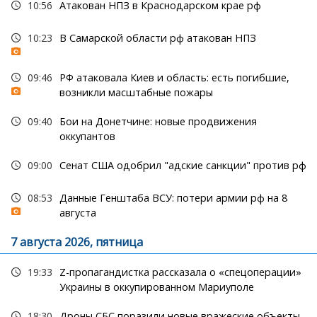
10:56
Атакован НПЗ в Краснодарском крае рф
10:23
В Самарской области рф атакован НПЗ
09:46
РФ атаковала Киев и область: есть погибшие,
возникли масштабные пожары
09:40
Бои на Донетчине: новые продвижения
оккупантов
09:00
Сенат США одобрил "адские санкции" против рф
08:53
Данные Генштаба ВСУ: потери армии рф на 8
августа
7 августа 2026, пятница
19:33
Z-пропагандистка рассказала о «спецоперации»
Украины в оккупированном Мариуполе
18:30
Дроны СБС поразили новые вражеские объекты