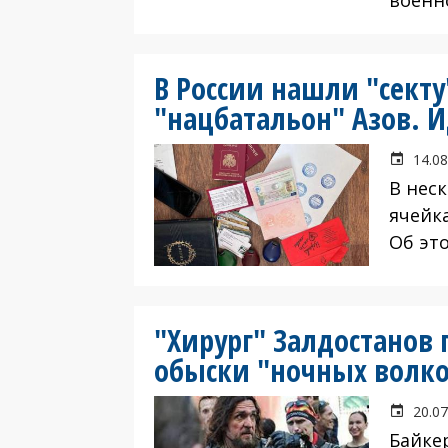
В России нашли "сек
"нацбатальон" Азов. 
14.08
В нес
ячейка
Об эт
"Хирург" Залдостанов
обыски "ночных волко
20.07
Байке