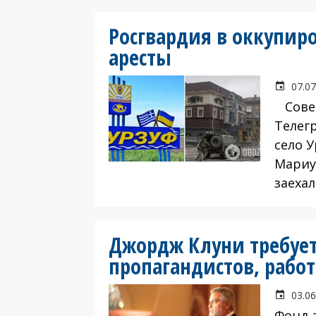
Росгвардия в оккупир
аресты
07.07
Совет
Телег
село 
Мариу
заеха
Джордж Клуни требует
пропагандистов, рабо
03.06
Фонд 