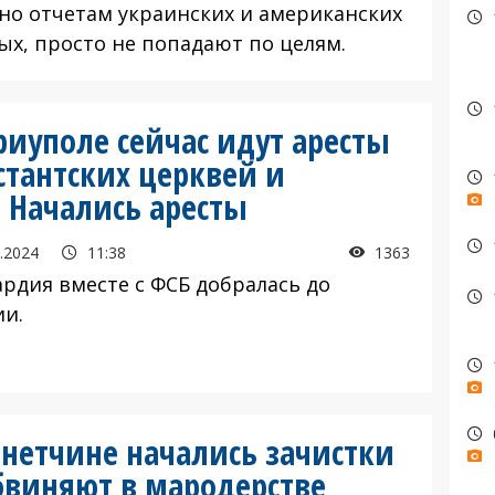
сно отчетам украинских и американских
ых, просто не попадают по целям.
иуполе сейчас идут аресты
стантских церквей и
 Начались аресты
.2024
11:38
1363
ардия вместе с ФСБ добралась до
ии.
нетчине начались зачистки
бвиняют в мародерстве