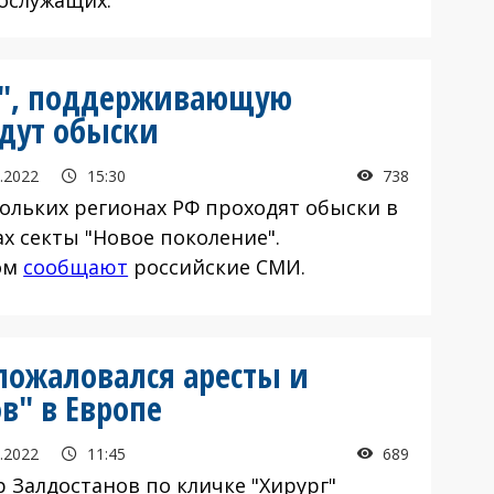
ту", поддерживающую
Идут обыски
.2022
15:30
738
кольких регионах РФ проходят обыски в
х секты "Новое поколение".
ом
сообщают
российские СМИ.
 пожаловался аресты и
в" в Европе
.2022
11:45
689
р Залдостанов по кличке "Хирург"