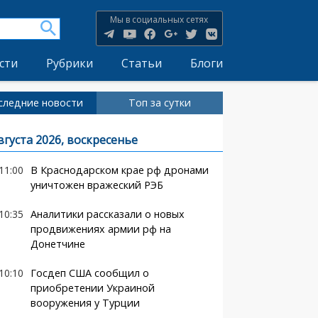
Мы в социальных сетях
сти
Рубрики
Статьи
Блоги
следние новости
Топ за сутки
вгуста 2026, воскресенье
11:00
В Краснодарском крае рф дронами
уничтожен вражеский РЭБ
10:35
Аналитики рассказали о новых
продвижениях армии рф на
Донетчине
10:10
Госдеп США сообщил о
приобретении Украиной
вооружения у Турции