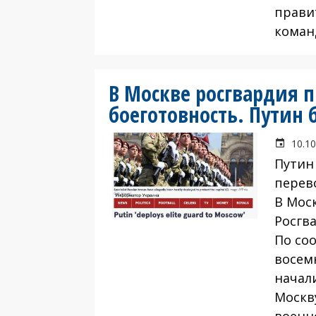
прави
коман
В Москве росгвардия 
боеготовность. Путин 
10.10
Путин
перев
В Мос
Росгв
По со
восем
начал
Москв
военн