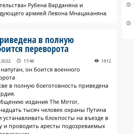
тельства» Рубена Варданяна и
дующего армией Левона Мнацаканяна.
приведена в полную
боится переворота
.2022
17:46
1912
 напуган, он боится военного
орота
кве в полную боеготовность приведена
ардия.
общению издания The Mirror,
надцать тысяч человек охраны Путина
и устанавливать блокпосты на въезде в
у и проводить аресты подозреваемых
ослужащих.