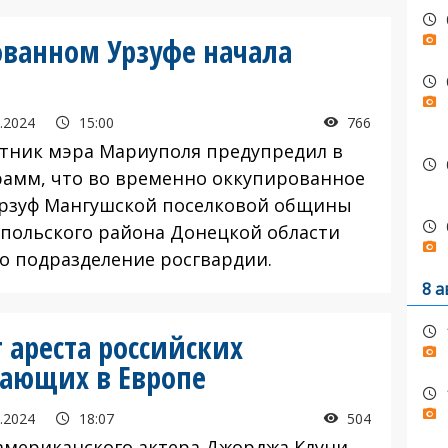
ованном Урзуфе начала
.2024
15:00
766
ник мэра Мариуполя предупредил в
рамм, что во временно оккупированное
Урзуф Мангушской поселковой общины
польского района Донецкой области
ло подразделение росгвардии.
8 а
 ареста российских
тающих в Европе
.2024
18:07
504
американского актера Джорджа Клуни