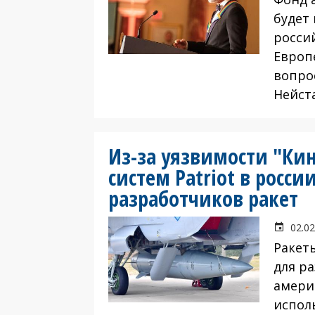
будет
росси
Европ
вопро
Нейст
Из-за уязвимости "Ки
систем Patriot в росси
разработчиков ракет
02.02
Ракет
для ра
америк
испол