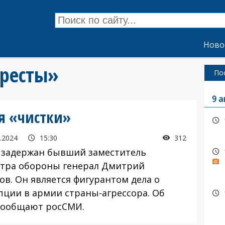
Ново
аресты»
По
9 а
я «чистки»
.2024
15:30
312
задержан бывший заместитель
тра обороны генерал Дмитрий
ов. Он является фигурантом дела о
пции в армии страны-агрессора. Об
сообщают росСМИ.