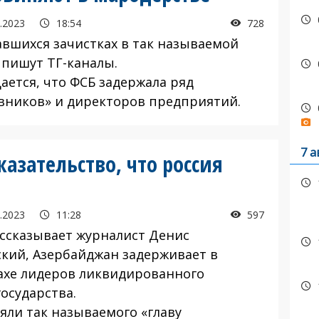
.2023
18:54
728
авшихся зачистках в так называемой
 пишут ТГ-каналы.
ается, что ФСБ задержала ряд
вников» и директоров предприятий.
7 а
азательство, что россия
.2023
11:28
597
ассказывает журналист Денис
ский, Азербайджан задерживает в
ахе лидеров ликвидированного
осударства.
зяли так называемого «главу