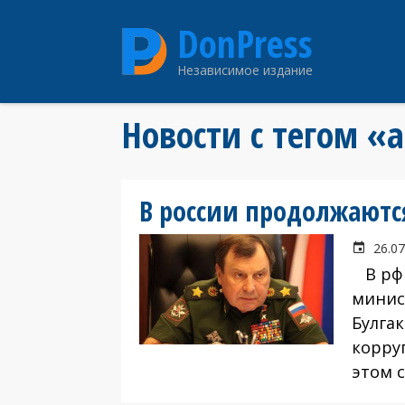
Перейти
DonPress
к
основному
Независимое издание
содержанию
Новости с тегом «
В россии продолжаютс
26.07
В рф 
минис
Булгак
корру
этом 