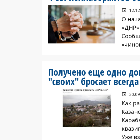
12.12
О нач
«ДНР»
Сообщ
«чино
Получено еще одно док
"своих" бросает всегда
30.09
Как р
Казан
Караб
квазиг
Уже в