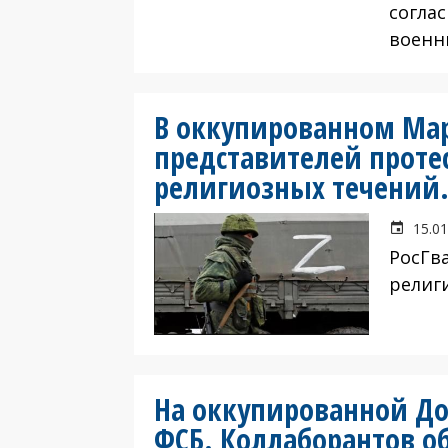
согла
военн
В оккупированном Мар
представителей проте
религиозных течений.
15.01
РосГв
религ
На оккупированной До
ФСБ. Коллаборантов о