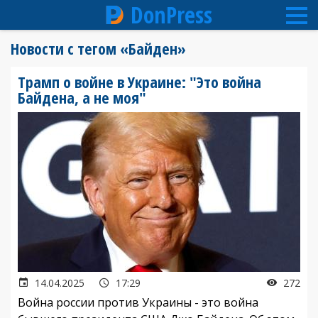
DonPress
Перейти
Новости с тегом «Байден»
к
основному
Трамп о войне в Украине: "Это война
содержанию
Байдена, а не моя"
14.04.2025
17:29
272
Война россии против Украины - это война