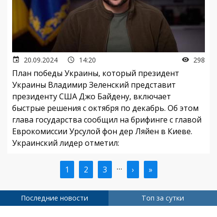
20.09.2024
14:20
298
План победы Украины, который президент
Украины Владимир Зеленский представит
президенту США Джо Байдену, включает
быстрые решения с октября по декабрь. Об этом
глава государства сообщил на брифинге с главой
Еврокомиссии Урсулой фон дер Ляйен в Киеве.
Украинский лидер отметил:
…
Текущая
1
Страница
2
Страница
3
Следующая
›
Последняя
»
Нумерация
страница
страница
страница
страниц
Последние новости
Топ за сутки