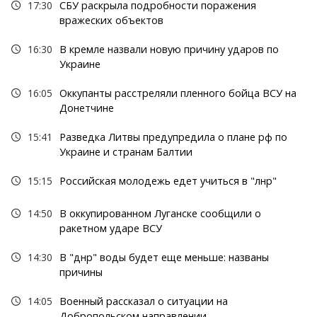
17:30
СБУ раскрыла подробности поражения
вражеских объектов
16:30
В кремле назвали новую причину ударов по
Украине
16:05
Оккупанты расстреляли пленного бойца ВСУ на
Донетчине
15:41
Разведка Литвы предупредила о плане рф по
Украине и странам Балтии
15:15
Российская молодежь едет учиться в "лнр"
14:50
В оккупированном Луганске сообщили о
ракетном ударе ВСУ
14:30
В "днр" воды будет еще меньше: названы
причины
14:05
Военный рассказал о ситуации на
Добропольском направлении