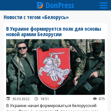
DonPress
Перейти
Новости с тегом «Белорусь»
к
основному
В Украине формируется полк для основы
содержанию
новой армии Белорусии
30.03.2022
18:51
875
В Украине начал формироваться белорусский