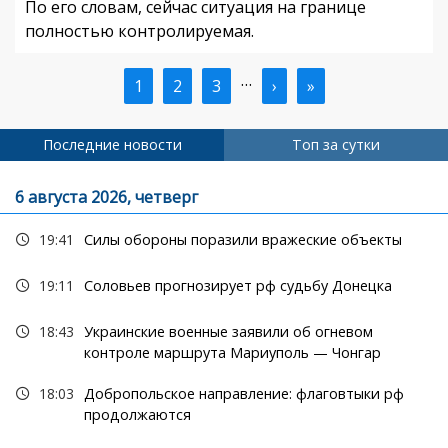
По его словам, сейчас ситуация на границе
полностью контролируемая.
…
Текущая
1
Страница
2
Страница
3
Следующая
›
Последняя
»
Нумерация
страница
страница
страница
страниц
Последние новости
Топ за сутки
6 августа 2026, четверг
19:41
Силы обороны поразили вражеские объекты
19:11
Соловьев прогнозирует рф судьбу Донецка
18:43
Украинские военные заявили об огневом
контроле маршрута Мариуполь — Чонгар
18:03
Добропольское направление: флаговтыки рф
продолжаются