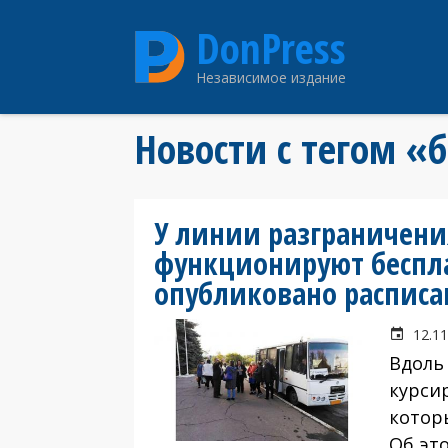
Перейти
DonPress
к
основному
Независимое издание
содержанию
Новости с тегом «
У линии разграничени
функционируют беспл
опубликовано расписа
12.11
Вдоль
курси
которы
Об эт