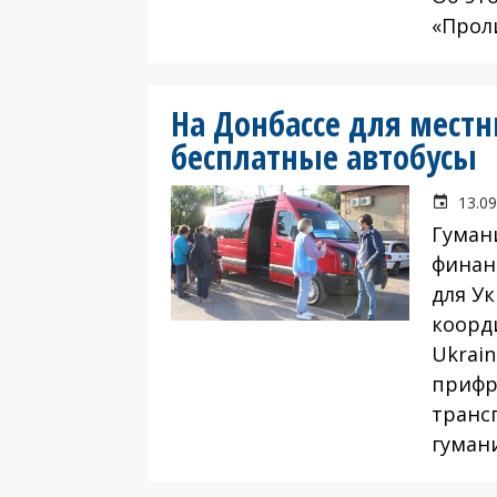
«Проли
На Донбассе для мест
бесплатные автобусы
13.09
Гуман
финан
для У
коорд
Ukrain
прифр
транс
гуман