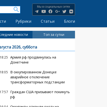
Мы в социальных сетях
сти
Рубрики
Статьи
Блоги
следние новости
Топ за сутки
вгуста 2026, суббота
18:25
Армия рф продвинулась на
Донетчине
18:05
В оккупированном Донецке
аварийное отключение
трансформаторных подстанции
17:57
Граждан США призывают покинуть
рф
16:04
Оккупанты открыли охоту на