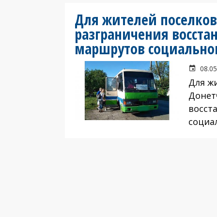
Для жителей поселко
разграничения восста
маршрутов социальног
08.05
Для ж
Донет
восст
социа