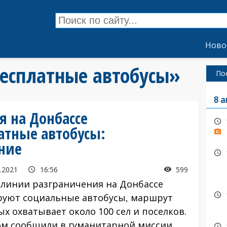
Ново
бесплатные автобусы»
По
8 а
я на Донбассе
атные автобусы:
ние
.2021
16:56
599
 линии разграничения на Донбассе
руют социальные автобусы, маршрут
х охватывает около 100 сел и поселков.
ом сообщили в гуманитарной миссии