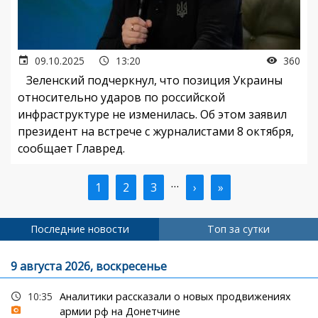
09.10.2025
13:20
360
Зеленский подчеркнул, что позиция Украины
относительно ударов по российской
инфраструктуре не изменилась. Об этом заявил
президент на встрече с журналистами 8 октября,
сообщает Главред.
…
Текущая
1
Страница
2
Страница
3
Следующая
›
Последняя
»
Нумерация
страница
страница
страница
страниц
Последние новости
Топ за сутки
9 августа 2026, воскресенье
10:35
Аналитики рассказали о новых продвижениях
армии рф на Донетчине