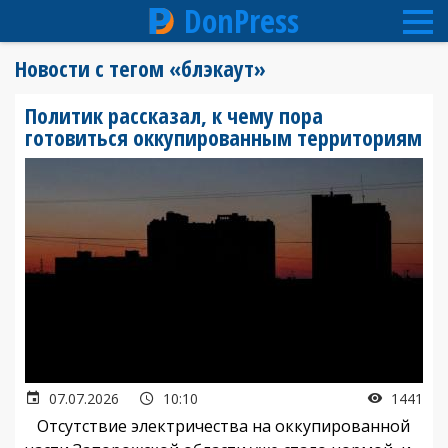
DonPress
Перейти
Новости с тегом «блэкаут»
к
основному
Политик рассказал, к чему пора
содержанию
готовиться оккупированным территориям
07.07.2026
10:10
1441
Отсутствие электричества на оккупированной