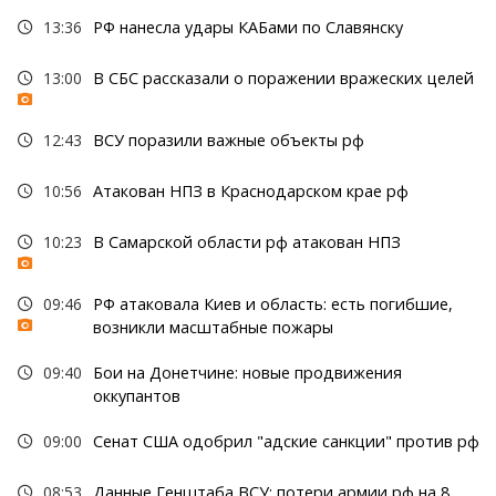
13:36
РФ нанесла удары КАБами по Славянску
13:00
В СБС рассказали о поражении вражеских целей
12:43
ВСУ поразили важные объекты рф
10:56
Атакован НПЗ в Краснодарском крае рф
10:23
В Самарской области рф атакован НПЗ
09:46
РФ атаковала Киев и область: есть погибшие,
возникли масштабные пожары
09:40
Бои на Донетчине: новые продвижения
оккупантов
09:00
Сенат США одобрил "адские санкции" против рф
08:53
Данные Генштаба ВСУ: потери армии рф на 8