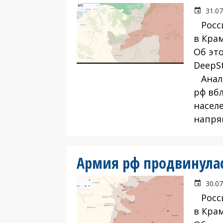
31.07
Росси
в Кра
Об эт
DeepSt
Анали
рф вбл
насел
напря
Армия рф продвинулас
30.07
Росси
в Кра