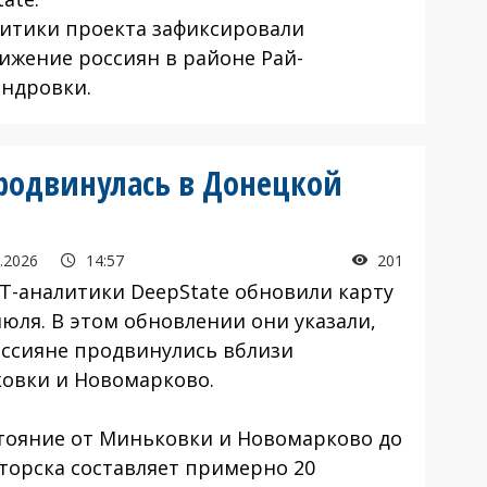
тики проекта зафиксировали
ижение россиян в районе Рай-
андровки.
продвинулась в Донецкой
.2026
14:57
201
-аналитики DeepState обновили карту
июля. В этом обновлении они указали,
оссияне продвинулись вблизи
овки и Новомарково.
ояние от Миньковки и Новомарково до
торска составляет примерно 20