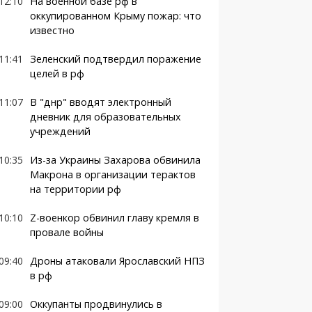
12:10
На военной базе рф в
оккупированном Крыму пожар: что
известно
11:41
Зеленский подтвердил поражение
целей в рф
11:07
В "днр" вводят электронный
дневник для образовательных
учреждений
10:35
Из-за Украины Захарова обвинила
Макрона в организации терактов
на территории рф
10:10
Z-военкор обвинил главу кремля в
провале войны
09:40
Дроны атаковали Ярославский НПЗ
в рф
09:00
Оккупанты продвинулись в