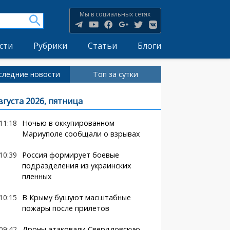
Мы в социальных сетях
сти
Рубрики
Статьи
Блоги
следние новости
Топ за сутки
вгуста 2026, пятница
11:18
Ночью в оккупированном
Мариуполе сообщали о взрывах
10:39
Россия формирует боевые
подразделения из украинских
пленных
10:15
В Крыму бушуют масштабные
пожары после прилетов
09:42
Дроны атаковали Свердловскую