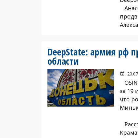
Анали
продв
Алекс
DeepState: армия рф 
области
20.07
OSINT
за 19 
что р
Миньк
Расст
Крама