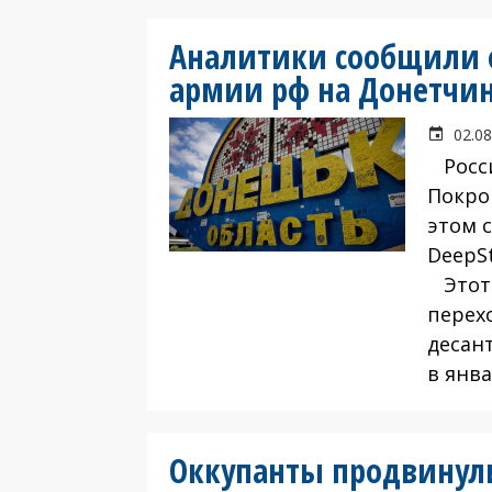
Аналитики сообщили 
армии рф на Донетчи
02.08
Росси
Покро
этом 
DeepSt
Этот 
перехо
десан
в янва
Оккупанты продвинули