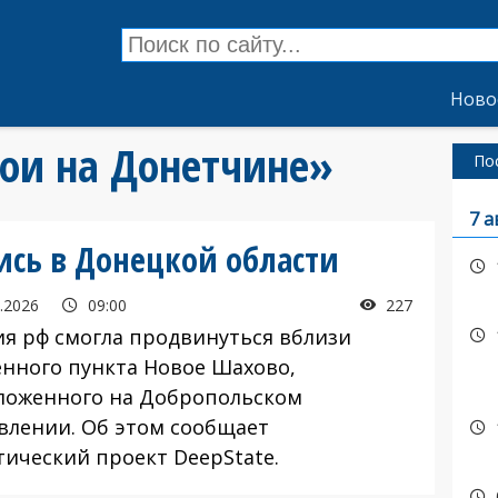
Ново
бои на Донетчине»
По
7 а
сь в Донецкой области
.2026
09:00
227
 рф смогла продвинуться вблизи
ённого пункта Новое Шахово,
ложенного на Добропольском
влении. Об этом сообщает
тический проект DeepState.