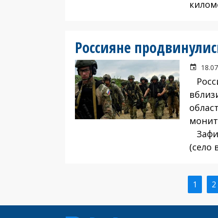
килом
Россияне продвинулис
18.07
Росси
вблиз
област
монит
Зафик
(село 
Текущ
1
С
2
Нумерация
стран
страниц