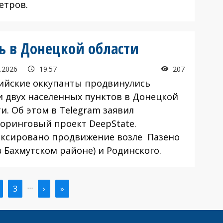
етров.
ь в Донецкой области
.2026
19:57
207
йские оккупанты продвинулись
и двух населенных пунктов в Донецкой
и. Об этом в Telegram заявил
оринговый проект DeepState.
сировано продвижение возле Пазено
в Бахмутском районе) и Родинского.
…
ая
траница
Страница
3
Следующая
›
Последняя
»
ица
страница
страница