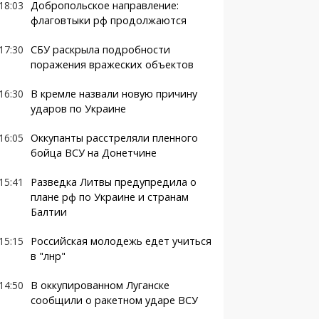
18:03
Добропольское направление:
флаговтыки рф продолжаются
17:30
СБУ раскрыла подробности
поражения вражеских объектов
16:30
В кремле назвали новую причину
ударов по Украине
16:05
Оккупанты расстреляли пленного
бойца ВСУ на Донетчине
15:41
Разведка Литвы предупредила о
плане рф по Украине и странам
Балтии
15:15
Российская молодежь едет учиться
в "лнр"
14:50
В оккупированном Луганске
сообщили о ракетном ударе ВСУ