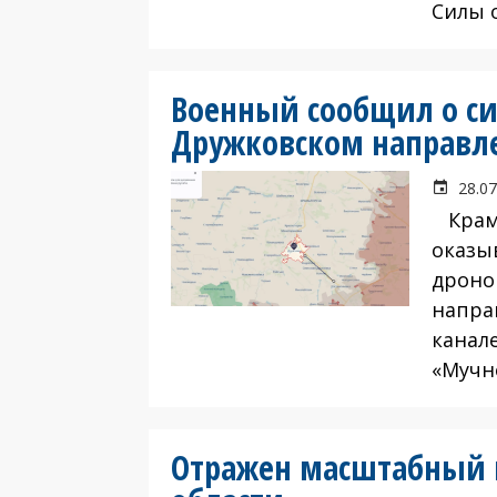
Силы 
Военный сообщил о си
Дружковском направл
28.07
Крама
оказы
дроно
напра
канал
«Мучн
Отражен масштабный 