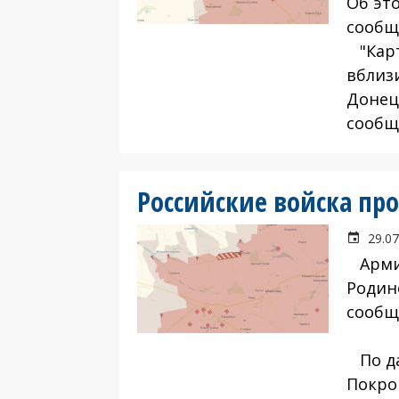
Об эт
сообщ
"Карт
вблиз
Донец
сообщ
Российские войска пр
29.07
Армия
Родин
сообщ
По да
Покро