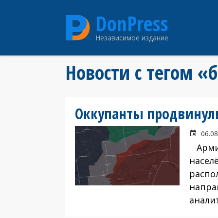
Перейти
DonPress
к
основному
Независимое издание
содержанию
Новости с тегом «
Оккупанты продвинули
06.08
Армия
насел
распо
напра
анали