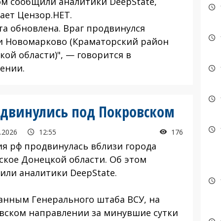
ом сообщили аналитики DeepState,
ает Цензор.НЕТ.
а обновлена. Враг продвинулся
и Новомарково (Краматорский район
кой области)", — говорится в
ении.
одвинулись под Покровском
.2026
12:55
176
 рф продвинулась вблизи города
ское Донецкой области. Об этом
или аналитики DeepState.
нным Генерального штаба ВСУ, на
вском направлении за минувшие сутки