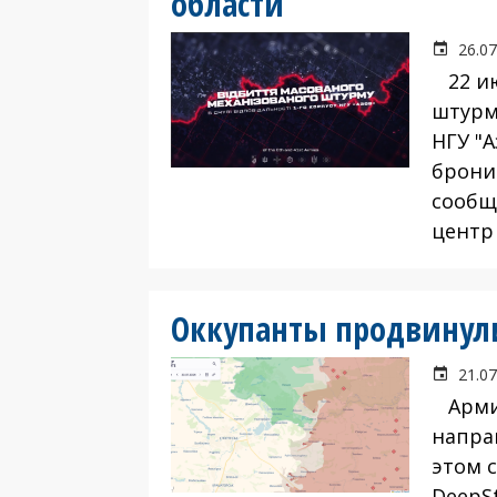
области
26.07
22 ию
штурм
НГУ "А
брони
сообщ
центр 
Оккупанты продвинул
21.07
Армия
напра
этом 
DeepS