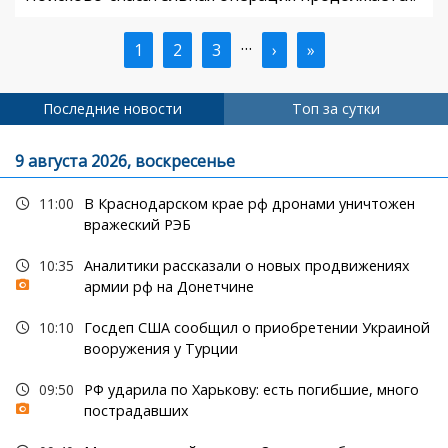
…
Текущая
1
Страница
2
Страница
3
Следующая
›
Последняя
»
Нумерация
страница
страница
страница
страниц
Последние новости
Топ за сутки
9 августа 2026, воскресенье
11:00
В Краснодарском крае рф дронами уничтожен
вражеский РЭБ
10:35
Аналитики рассказали о новых продвижениях
армии рф на Донетчине
10:10
Госдеп США сообщил о приобретении Украиной
вооружения у Турции
09:50
РФ ударила по Харькову: есть погибшие, много
пострадавших