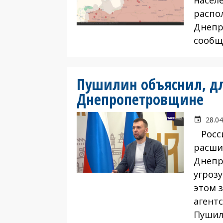
насел
распо
Днепр
сообщ
Пушилин объяснил, дл
Днепропетровщине
28.04
Росси
расши
Днепр
угроз
этом 
агент
Пушил