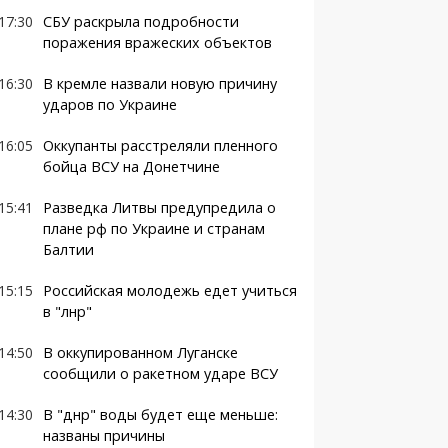
17:30
СБУ раскрыла подробности
поражения вражеских объектов
16:30
В кремле назвали новую причину
ударов по Украине
16:05
Оккупанты расстреляли пленного
бойца ВСУ на Донетчине
15:41
Разведка Литвы предупредила о
плане рф по Украине и странам
Балтии
15:15
Российская молодежь едет учиться
в "лнр"
14:50
В оккупированном Луганске
сообщили о ракетном ударе ВСУ
14:30
В "днр" воды будет еще меньше:
названы причины