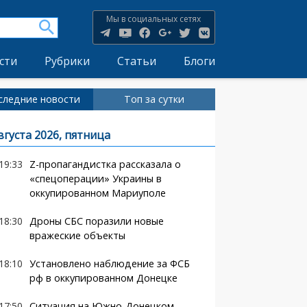
Мы в социальных сетях
сти
Рубрики
Статьи
Блоги
следние новости
Топ за сутки
вгуста 2026, пятница
19:33
Z-пропагандистка рассказала о
«спецоперации» Украины в
оккупированном Мариуполе
18:30
Дроны СБС поразили новые
вражеские объекты
18:10
Установлено наблюдение за ФСБ
рф в оккупированном Донецке
17:50
Ситуация на Южно-Донецком