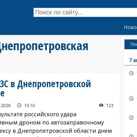
Ново
Днепропетровская
По
7 а
АЗС в Днепропетровской
ие
.2026
15:10
123
ультате российского удара
ивным дроном по автозаправочному
ексу в Днепропетровской области днем