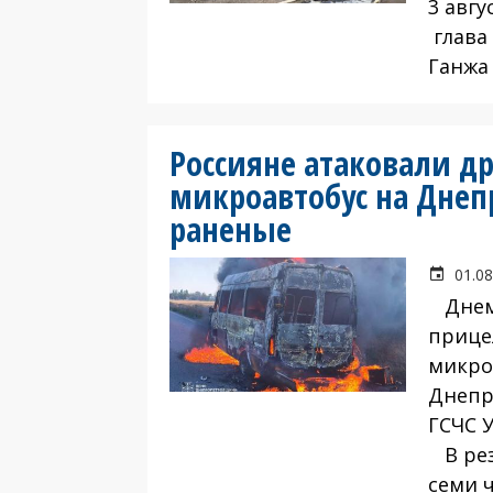
3 авгу
глава
Ганжа
Россияне атаковали д
микроавтобус на Днеп
раненые
01.08
Днем 
прице
микро
Днепр
ГСЧС 
В рез
семи 