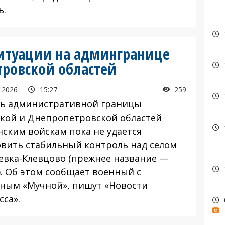
ь.
ситуации на админгранице
ровской областей
.2026
15:27
259
 административной границы
кой и Днепропетровской областей
нским войскам пока не удается
овить стабильный контроль над селом
евка-Клевцово (прежнее название —
). Об этом сообщает военный с
ным «Мучной», пишут «Новости
сса».