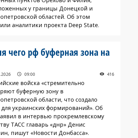
енных пунктов Орехово и Филия,
ложенных у границы Донецкой и
опетровской областей. Об этом
или аналитики проекта Deep State.
я чего рф буферная зона на
.2026
09:00
416
йские войска «стремительно
ряют буферную зону в
опетровской области, что создало
у для украинских формирований». Об
заявил в интервью прокремлевскому
ству ТАСС главарь «днр» Денис
ин, пишут «Новости Донбасса».