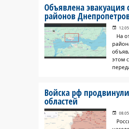
Объявлена эвакуация 
районов Днепропетров
12.05
На от
район
объяв
этом 
перед
Войска рф продвинули
областей
08.05
Росси