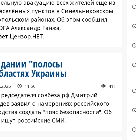
тельную эвакуацию всех жителей ещё из
населённых пунктов в Синельниковском
опольском районах. Об этом сообщил
ОГА Александр Ганжа,
ает Цензор.НЕТ.
здании "полосы
областях Украины
.2026
11:50
411
едседателя совбеза рф Дмитрий
дев заявил о намерениях российского
дства создать "пояс безопасности". Об
пишут российские СМИ.