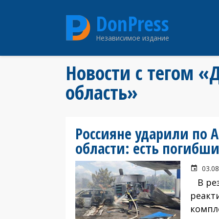
Перейти
DonPress
к
основному
Независимое издание
содержанию
Новости с тегом «
область»
Россияне ударили по 
области: есть погибш
03.08
В рез
реакт
компл