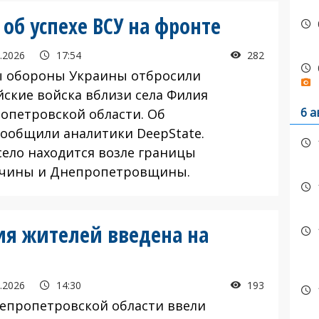
об успехе ВСУ на фронте
.2026
17:54
282
обороны Украины отбросили
йские войска вблизи села Филия
6 а
опетровской области. Об
сообщили аналитики DeepState.
ело находится возле границы
чины и Днепропетровщины.
ия жителей введена на
.2026
14:30
193
пропетровской области ввели