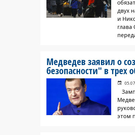
обяза
двух 
и Ник
глава 
перед
Медведев заявил о со
безопасности" в трех 
05.07
Зампр
Медве
руково
этом 