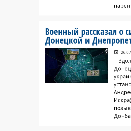
парен
Военный рассказал о 
Донецкой и Днепропет
26.07
Вдоль
Донец
украи
устан
Андре
Искра
позыв
Донба