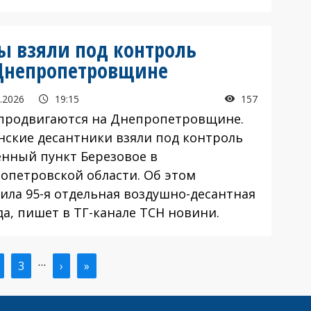
ы взяли под контроль
 Днепропетровщине
.2026
19:15
157
родвигаются на Днепропетровщине.
нские десантники взяли под контроль
енный пункт Березовое в
опетровской области. Об этом
ила 95-я отдельная воздушно-десантная
да, пишет в ТГ-канале ТСН новини.
…
ая
траница
Страница
3
Следующая
›
Последняя
»
ица
страница
страница