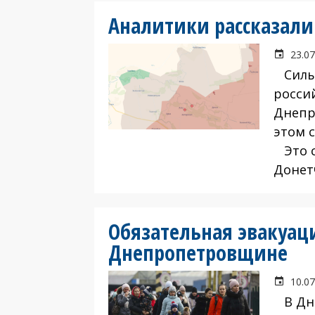
Аналитики рассказали 
23.07
Силы 
росси
Днепр
этом 
Это с
Донет
Обязательная эвакуац
Днепропетровщине
10.07
В Дне