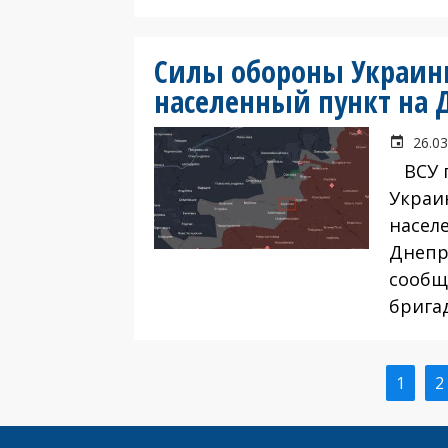
Силы обороны Украин
населенный пункт на
26.03
ВСУ п
Украи
насел
Днепр
сообщ
брига
Текущ
1
С
2
Нумерация
стран
страниц