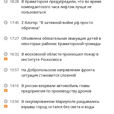
18:28
В Краматорске предупредили, что во время
комендантского часа лифтом лучше не
пользоваться
17:45
Z-блогер: "В затяжной войне рф просто
обречена"
17:27
Объявлена обязательная эвакуация детей в
некоторых районах Краматорской громады
16:32
В московской области произошел пожар в
институте Роскосмоса
15:57
На Добропольском направлении фронта
ситуация становится сложной
14:10
В россии взорвали автомобиль главы
предприятия по производству дронов
13:50
В оккупированном Мариуполе раздавались
взрывы: город остался без света и воды