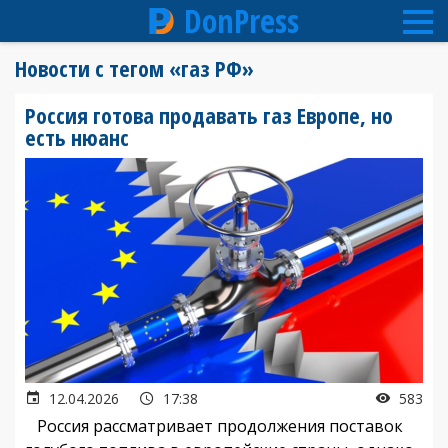
DonPress
Перейти
Новости с тегом «газ РФ»
к
основному
Россия готова продавать газ Европе, но
содержанию
есть нюанс
12.04.2026
17:38
583
Россия рассматривает продолжения поставок