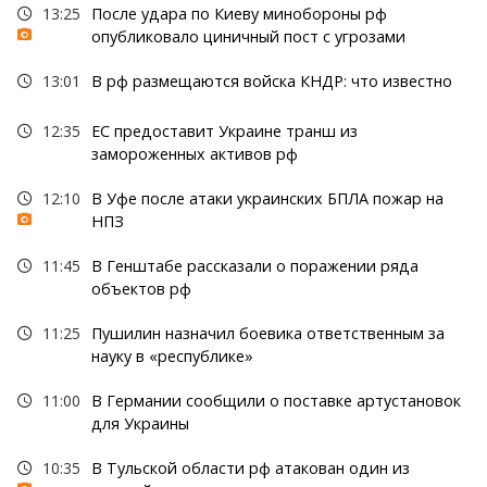
13:25
После удара по Киеву минобороны рф
опубликовало циничный пост с угрозами
13:01
В рф размещаются войска КНДР: что известно
12:35
ЕС предоставит Украине транш из
замороженных активов рф
12:10
В Уфе после атаки украинских БПЛА пожар на
НПЗ
11:45
В Генштабе рассказали о поражении ряда
объектов рф
11:25
Пушилин назначил боевика ответственным за
науку в «республике»
11:00
В Германии сообщили о поставке артустановок
для Украины
10:35
В Тульской области рф атакован один из