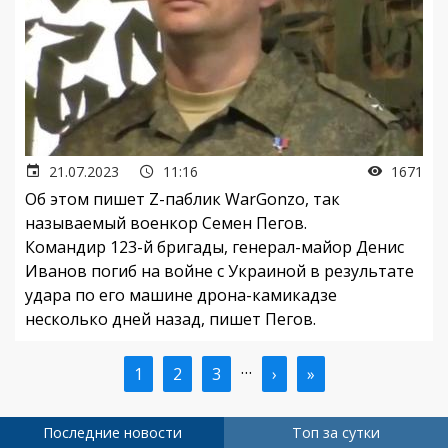
21.07.2023
11:16
1671
Об этом пишет Z-паблик WarGonzo, так
называемый военкор Семен Пегов.
Командир 123-й бригады, генерал-майор Денис
Иванов погиб на войне с Украиной в результате
удара по его машине дрона-камикадзе
несколько дней назад, пишет Пегов.
…
Текущая
1
Страница
2
Страница
3
Следующая
›
Последняя
»
Нумерация
страница
страница
страница
страниц
Последние новости
Топ за сутки