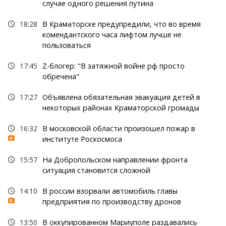
случае одного решения путина
18:28
В Краматорске предупредили, что во время
комендантского часа лифтом лучше не
пользоваться
17:45
Z-блогер: "В затяжной войне рф просто
обречена"
17:27
Объявлена обязательная эвакуация детей в
некоторых районах Краматорской громады
16:32
В московской области произошел пожар в
институте Роскосмоса
15:57
На Добропольском направлении фронта
ситуация становится сложной
14:10
В россии взорвали автомобиль главы
предприятия по производству дронов
13:50
В оккупированном Мариуполе раздавались