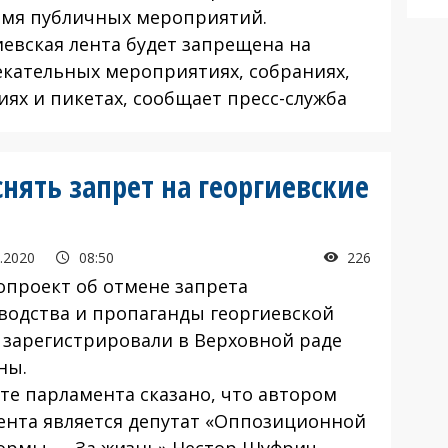
емя публичных мероприятий.
иевская лента будет запрещена на
екательных мероприятиях, собраниях,
иях и пикетах, сообщает пресс-служба
ять запрет на георгиевские
.2020
08:50
226
опроект об отмене запрета
водства и пропаганды георгиевской
 зарегистрировали в Верховной раде
ны.
йте парламента сказано, что автором
ента является депутат «Оппозиционной
ормы — За жизнь» Нестор Шуфрич.