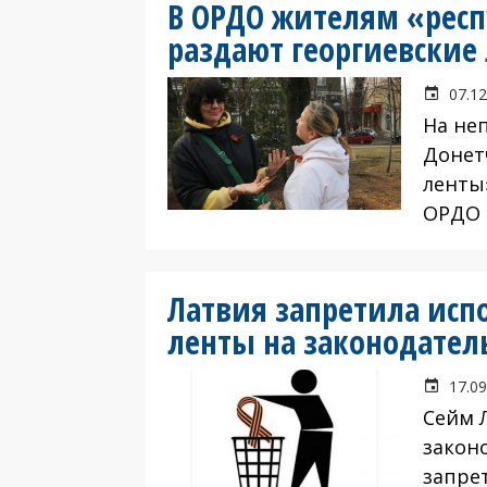
В ОРДО жителям «респ
раздают георгиевские
07.12
На не
Донет
ленты
ОРДО 
Латвия запретила исп
ленты на законодател
17.09
Сейм 
закон
запре