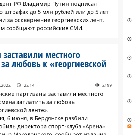
дент РФ Владимир Путин подписал
о штрафах до 5 млн рублей или до 5 лет
ии за осквернение георгиевских лент.
ом сообщают российские СМИ.
 заставили местного
 за любовь к «георгиевской
.2022
22:14
2199
нские партизаны заставили местного
смена заплатить за любовь
ргиевской ленте».
я, 6 июня, в Бердянске разбили
обиль директора спорт-клуба «Арена»
тина Македонского, сообщает издание