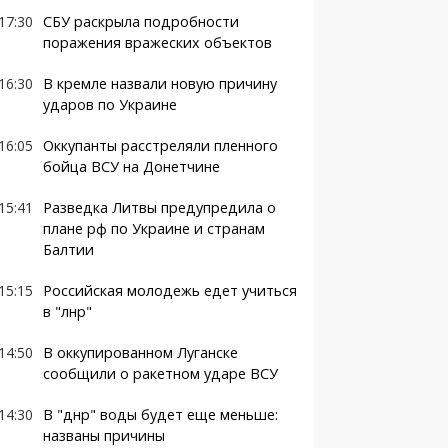
17:30
СБУ раскрыла подробности
поражения вражеских объектов
16:30
В кремле назвали новую причину
ударов по Украине
16:05
Оккупанты расстреляли пленного
бойца ВСУ на Донетчине
15:41
Разведка Литвы предупредила о
плане рф по Украине и странам
Балтии
15:15
Российская молодежь едет учиться
в "лнр"
14:50
В оккупированном Луганске
сообщили о ракетном ударе ВСУ
14:30
В "днр" воды будет еще меньше:
названы причины