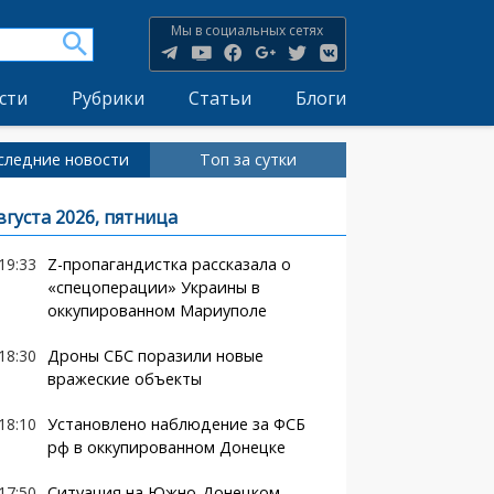
Мы в социальных сетях
сти
Рубрики
Статьи
Блоги
следние новости
Топ за сутки
вгуста 2026, пятница
19:33
Z-пропагандистка рассказала о
«спецоперации» Украины в
оккупированном Мариуполе
18:30
Дроны СБС поразили новые
вражеские объекты
18:10
Установлено наблюдение за ФСБ
рф в оккупированном Донецке
17:50
Ситуация на Южно-Донецком