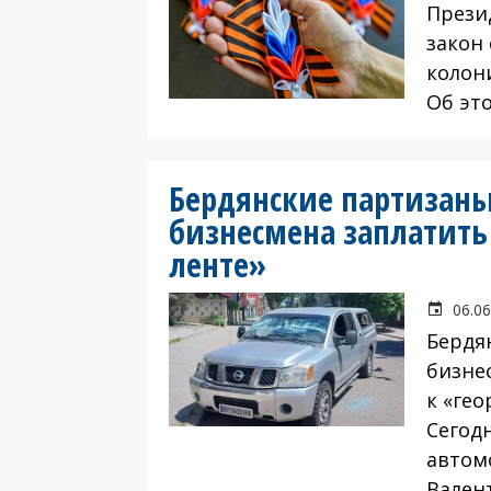
Прези
закон 
колон
Об эт
Бердянские партизаны
бизнесмена заплатить
ленте»
06.06
Бердя
бизне
к «гео
Сегодн
автом
Вален