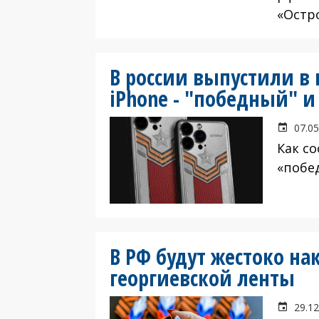
«Остр
В россии выпустили в
iPhone - "победный" и
07.05
Как с
«побе
В РФ будут жестоко на
георгиевской ленты
29.12