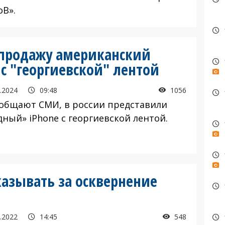
оВ».
 продажу американский
 с "георгиевской" лентой
.2024
09:48
1056
ообщают СМИ, в россии представили
дный» iPhone с георгиевской лентой.
казывать за осквернение
.2022
14:45
548