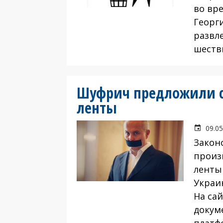
во вр
Георг
развл
шеств
Шуфрич предложили сн
ленты
09.05
Закон
произ
ленты
Украи
На са
докум
платф