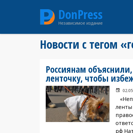
Перейти
DonPress
к
основному
Независимое издание
содержанию
Новости с тегом «
Россиянам объяснили,
ленточку, чтобы избе
02.05
«Непр
ленты
право
ответс
рф На