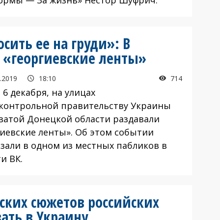
ить ее на груди»: В
 «георгиевские ленты»
.2019
18:10
714
 6 декабря, на улицах
контрольной правительству Украины
ватой Донецкой области раздавали
гиевские ленты». Об этом событии
азали в одном из местных пабликов в
и ВК.
ских сюжетов российских
ать в Украину