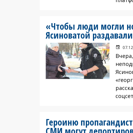
«Чтобы люди могли нос
Ясиноватой раздавали
07.12
Вчера,
непод
Ясино
«геор
расск
соцсет
Героиню пропагандист
СМИ могут депортиров