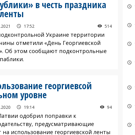
ублики» в честь праздника
 ленты
.2021
17:52
514
подконтрольной Украине территории
чины отметили «День Георгиевской
». Об этом сообщают подконтрольные
паблики.
ользование георгиевсой
ьном уровне
.2020
19:14
94
Латвии одобрил поправки к
одательству, предусматривающие
т на использование георгиевской ленты