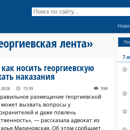
Ново
георгиевская лента»
По
7 а
 как носить георгиевскую
жать наказания
.2026
15:39
598
авильное размещение георгиевской
 может вызвать вопросы у
охранителей и даже повлечь
твенность», — рассказала адвокат из
талья Малиновская. Об этом сообщает