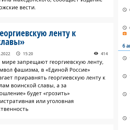
ожские вести.
еоргиевскую ленту к
славы»
6 а
.2022
15:20
414
в мире запрещают георгиевскую ленту,
имвол фашизма, в «Единой Россие»
агает приравнять георгиевскую ленту к
лам воинской славы, а за
пошление» будет «грозить»
истративная или уголовная
ственность