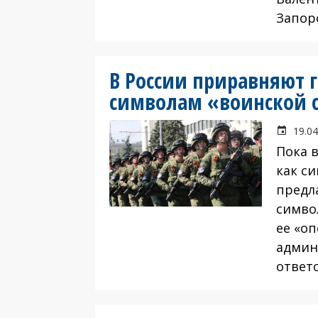
Запор
В России приравняют г
символам «воинской 
19.04
Пока 
как с
предл
симво
ее «о
админ
ответ