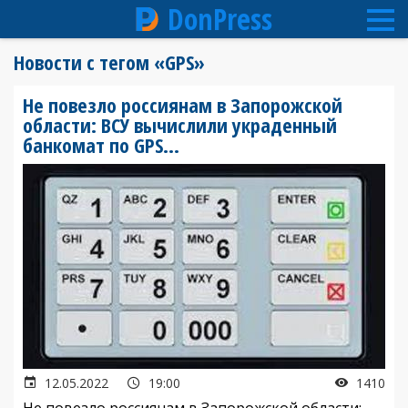
DonPress
Перейти
Новости с тегом «GPS»
к
основному
Не повезло россиянам в Запорожской
содержанию
области: ВСУ вычислили украденный
банкомат по GPS…
12.05.2022
19:00
1410
Не повезло россиянам в Запорожской области: