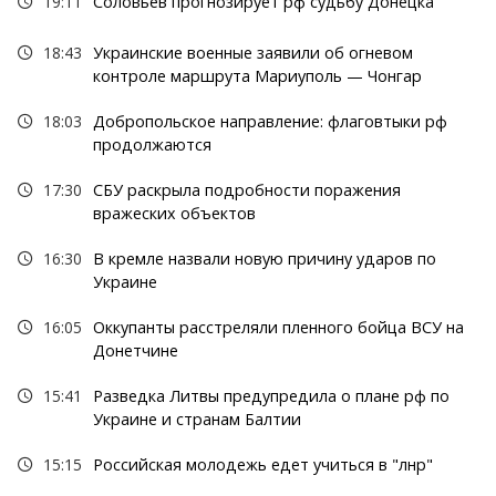
19:11
Соловьев прогнозирует рф судьбу Донецка
18:43
Украинские военные заявили об огневом
контроле маршрута Мариуполь — Чонгар
18:03
Добропольское направление: флаговтыки рф
продолжаются
17:30
СБУ раскрыла подробности поражения
вражеских объектов
16:30
В кремле назвали новую причину ударов по
Украине
16:05
Оккупанты расстреляли пленного бойца ВСУ на
Донетчине
15:41
Разведка Литвы предупредила о плане рф по
Украине и странам Балтии
15:15
Российская молодежь едет учиться в "лнр"