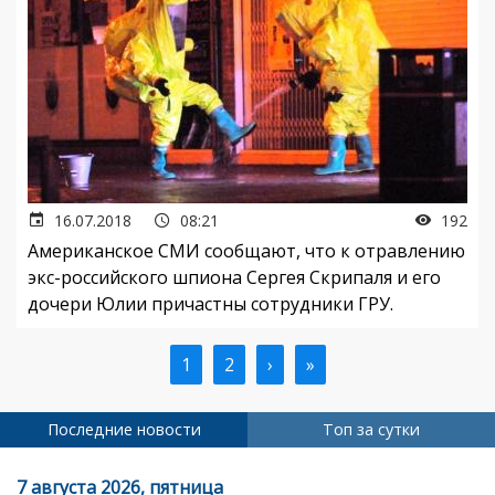
16.07.2018
08:21
192
Американское СМИ сообщают, что к отравлению
экс-российского шпиона Сергея Скрипаля и его
дочери Юлии причастны сотрудники ГРУ.
Текущая
1
Страница
2
Следующая
›
Последняя
»
Нумерация
страница
страница
страница
страниц
Последние новости
Топ за сутки
7 августа 2026, пятница