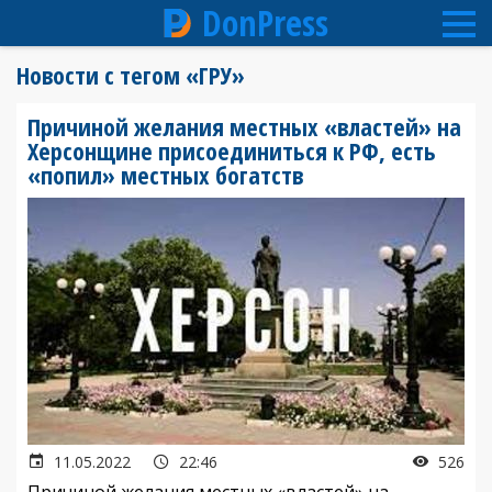
DonPress
Перейти
Новости с тегом «ГРУ»
к
основному
Причиной желания местных «властей» на
содержанию
Херсонщине присоединиться к РФ, есть
«попил» местных богатств
11.05.2022
22:46
526
Причиной желания местных «властей» на