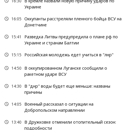
16:30
В кремле назвали новую причину ударов по
Украине
16:05
Оккупанты расстреляли пленного бойца ВСУ на
Донетчине
15:41
Разведка Литвы предупредила о плане рф по
Украине и странам Балтии
15:15
Российская молодежь едет учиться в "лнр"
14:50
В оккупированном Луганске сообщили о
ракетном ударе ВСУ
14:30
В "днр" воды будет еще меньше: названы
причины
14:05
Военный рассказал о ситуации на
Добропольском направлении
13:40
В Дружковке отменили отопительный сезон:
подробности