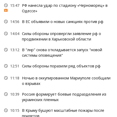
15:47
РФ нанесла удар по стадиону «Черноморец» в
Одессе»
14:56
В ЕС объявили о новых санкциях против рф
14:04
Силы обороны опровергли заявление рф о
продвижении в Харьковской области
13:12
В "лнр" снова откладывается запуск "новой
системы оповещения"
12:51
Силы обороны поразили ряд объектов рф
11:18
Ночью в оккупированном Мариуполе сообщали
о взрывах
10:39
Россия формирует боевые подразделения из
украинских пленных
10:15
В Крыму бушуют масштабные пожары после
прилетов