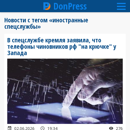
DonPress
Перейти
Новости с тегом «иностранные
к
спецслужбы»
основному
содержанию
В спецслужбе кремля заявила, что
телефоны чиновников рф "на крючке" у
Запада
02.06.2026
19:34
276