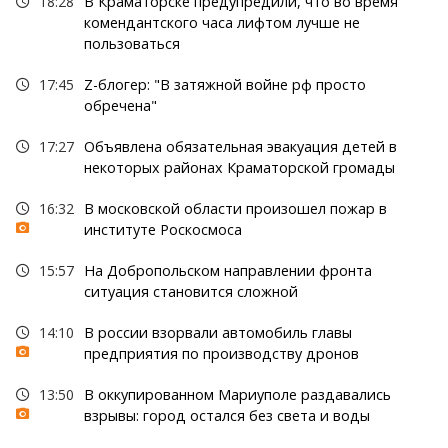
18:28
В Краматорске предупредили, что во время
комендантского часа лифтом лучше не
пользоваться
17:45
Z-блогер: "В затяжной войне рф просто
обречена"
17:27
Объявлена обязательная эвакуация детей в
некоторых районах Краматорской громады
16:32
В московской области произошел пожар в
институте Роскосмоса
15:57
На Добропольском направлении фронта
ситуация становится сложной
14:10
В россии взорвали автомобиль главы
предприятия по производству дронов
13:50
В оккупированном Мариуполе раздавались
взрывы: город остался без света и воды