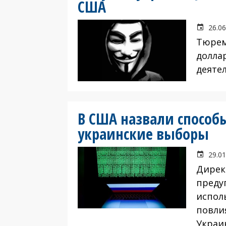
США
26.06
Тюрем
долла
деяте
В США назвали способ
украинские выборы
29.01
Дирек
преду
испол
повли
Украин