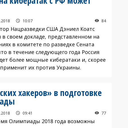
на кибератак с РФ может
.2018
10:07
84
тор Нацразведки США Дэниел Коатс
л в своем докладе, представленном на
ниях в комитете по разведке Сената
что в течение следующего года Россия
дет более мощные кибератаки и, скорее
, применит их против Украины.
ских хакеров» в подготовке
иады
.2018
09:41
77
емя Олимпиады 2018 года возможны