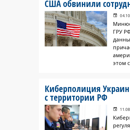
США обвинили сотрудн
04.10
Минюс
ГРУ Р
данны
прича
амери
этом 
Киберполиция Украины
с территории РФ
11.08
Кибер
регул