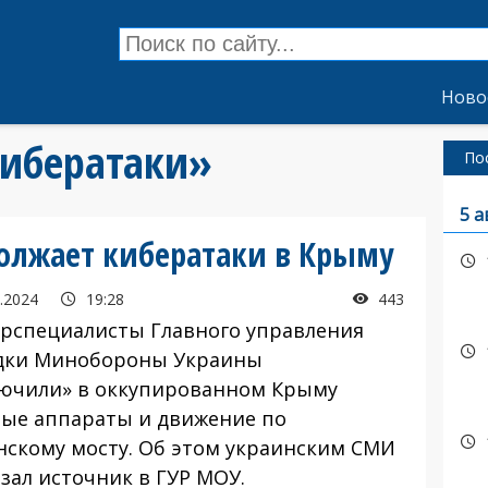
Ново
кибератаки»
По
5 а
должает кибератаки в Крыму
.2024
19:28
443
специалисты Главного управления
дки Минобороны Украины
ючили» в оккупированном Крыму
вые аппараты и движение по
нскому мосту. Об этом украинским СМИ
зал источник в ГУР МОУ.