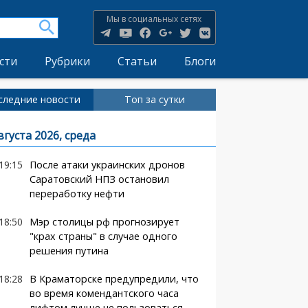
Мы в социальных сетях
сти
Рубрики
Статьи
Блоги
следние новости
Топ за сутки
вгуста 2026, среда
19:15
После атаки украинских дронов
Саратовский НПЗ остановил
переработку нефти
18:50
Мэр столицы рф прогнозирует
"крах страны" в случае одного
решения путина
18:28
В Краматорске предупредили, что
во время комендантского часа
лифтом лучше не пользоваться