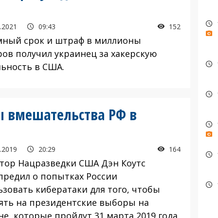
.2021
09:43
152
ный срок и штраф в миллионы
ров получил украинец за хакерскую
льность в США.
ы вмешательства РФ в
.2019
20:29
164
тор Нацразведки США Дэн Коутс
предил о попытках России
ьзовать кибератаки для того, чтобы
ять на президентские выборы на
е, которые пройдут 31 марта 2019 года.