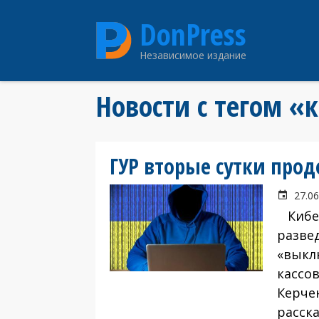
Перейти
DonPress
к
основному
Независимое издание
содержанию
Новости с тегом «
ГУР вторые сутки про
27.06
Кибер
разве
«выкл
кассо
Керче
расска