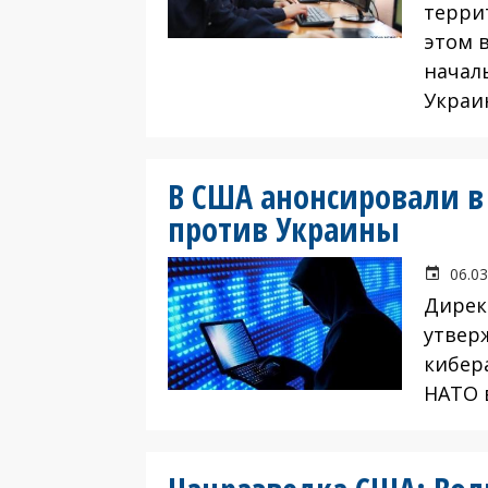
терри
этом 
начал
Украи
В США анонсировали в
против Украины
06.03
Дирек
утвер
кибер
НАТО в