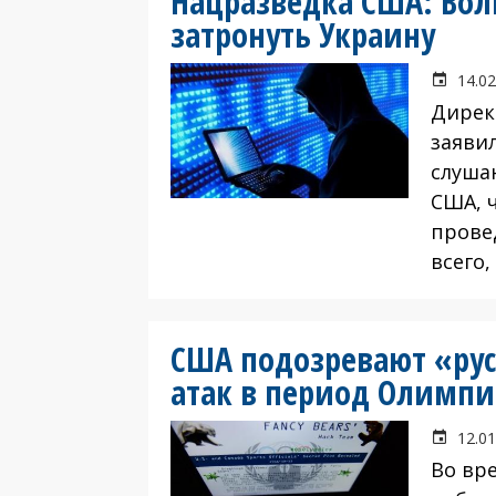
Нацразведка США: Вол
затронуть Украину
14.02
Дирек
заяви
слуша
США, 
прове
всего
США подозревают «рус
атак в период Олимп
12.01
Во вр