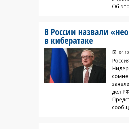
Об эт
В России назвали «н
в кибератаке
04.10
Росси
Нидер
сомне
заявл
дел РФ
Предс
сообщ