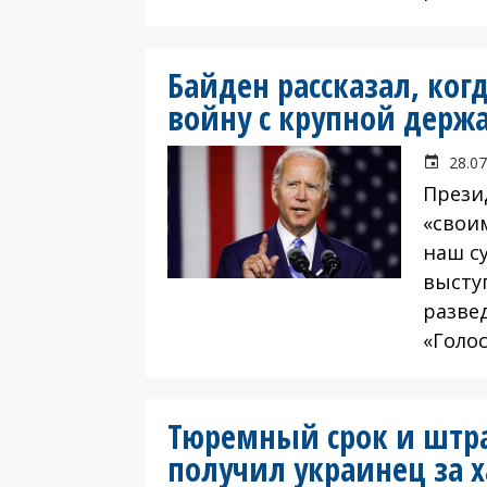
Байден рассказал, ког
войну с крупной держ
28.07
Прези
«свои
наш су
высту
разве
«Голо
Тюремный срок и штр
получил украинец за х