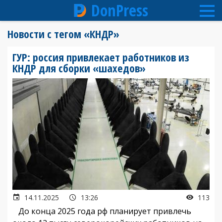
DonPress
Перейти
Новости с тегом «КНДР»
к
основному
ГУР: россия привлекает работников из
содержанию
КНДР для сборки «шахедов»
14.11.2025
13:26
113
До конца 2025 года рф планирует привлечь