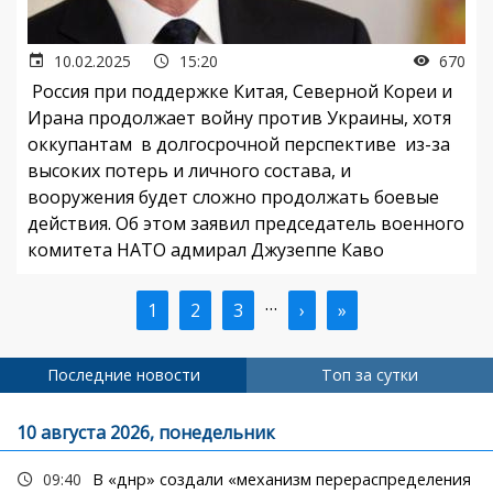
10.02.2025
15:20
670
Россия при поддержке Китая, Северной Кореи и
Ирана продолжает войну против Украины, хотя
оккупантам в долгосрочной перспективе из-за
высоких потерь и личного состава, и
вооружения будет сложно продолжать боевые
действия. Об этом заявил председатель военного
комитета НАТО адмирал Джузеппе Каво
…
Текущая
1
Страница
2
Страница
3
Следующая
›
Последняя
»
Нумерация
страница
страница
страница
страниц
Последние новости
Топ за сутки
10 августа 2026, понедельник
09:40
В «днр» создали «механизм перераспределения