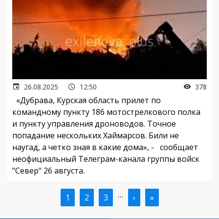
26.08.2025
12:50
378
«Дубрава, Курская область прилет по
командному пункту 186 мотострелкового полка
и пункту управления дроноводов. Точное
попадание нескольких Хаймарсов. Били не
наугад, а четко зная в какие дома», - сообщает
неофициальный Телеграм-канала группы войск
"Север" 26 августа.
…
Текущая
1
Страница
2
Страница
3
Следующая
›
Последняя
»
Нумерация
страница
страница
страница
страниц