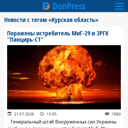
DonPress
Перейти
Новости с тегом «Курская область»
к
основному
Поражены истребитель МиГ-29 и ЗРГК
содержанию
"Панцирь-С1"
21.07.2026
15:05
1880
Генеральный штаб Вооруженных сил Украины