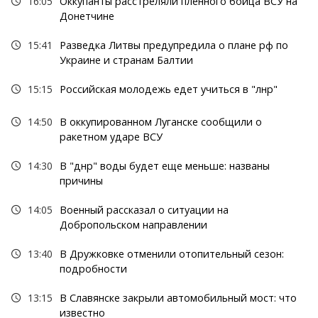
16:05
Оккупанты расстреляли пленного бойца ВСУ на
Донетчине
15:41
Разведка Литвы предупредила о плане рф по
Украине и странам Балтии
15:15
Российская молодежь едет учиться в "лнр"
14:50
В оккупированном Луганске сообщили о
ракетном ударе ВСУ
14:30
В "днр" воды будет еще меньше: названы
причины
14:05
Военный рассказал о ситуации на
Добропольском направлении
13:40
В Дружковке отменили отопительный сезон:
подробности
13:15
В Славянске закрыли автомобильный мост: что
известно