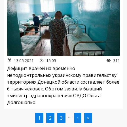
13.05.2021
15:05
311
Дефицит врачей на временно
неподконтрольных украинскому правительству
территориях Донецкой области составляет более
6 тысяч человек. Об этом заявила бывший
«министр здравоохранения» ОРДО Ольга
Долгошапко.
…
Текущая
1
Страница
2
Страница
3
Следующая
›
Последняя
»
Нумерация
страница
страница
страница