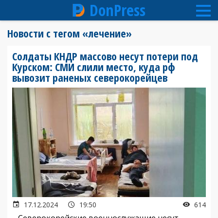
DonPress
Перейти
Новости с тегом «лечение»
к
основному
Солдаты КНДР массово несут потери под
содержанию
Курском: СМИ слили место, куда рф
вывозит раненых северокорейцев
17.12.2024
19:50
614
Северокорейские военнослужащие несут