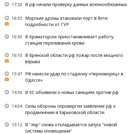
17:20
В рф начали проверку данных военнообязанных
16:55
Морские дроны атаковали порт в Ялте:
подробности от ГУР
16:30
В Краматорске приостанавливает работу
станция переливания крови
16:10
В Брянской области рф пожар после мощного
взрыва
15:47
РФ нанесла удар по стадиону «Черноморец» в
Одессе»
14:56
В ЕС объявили о новых санкциях против рф
14:04
Силы обороны опровергли заявление рф о
продвижении в Харьковской области
13:12
В "лнр" снова откладывается запуск "новой
системы оповещения"