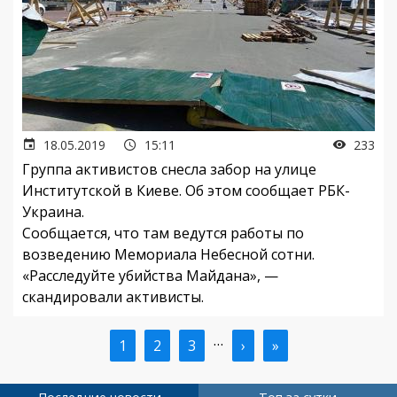
18.05.2019
15:11
233
Группа активистов снесла забор на улице
Институтской в Киеве. Об этом сообщает РБК-
Украина.
Сообщается, что там ведутся работы по
возведению Мемориала Небесной сотни.
«Расследуйте убийства Майдана», —
скандировали активисты.
…
Текущая
1
Страница
2
Страница
3
Следующая
›
Последняя
»
Нумерация
страница
страница
страница
страниц