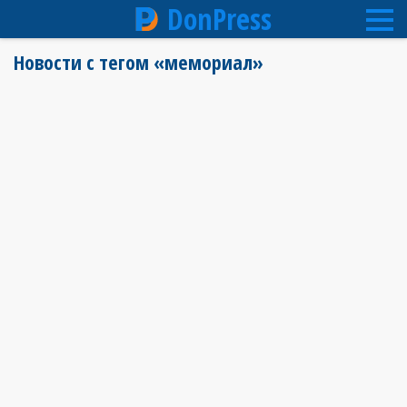
DonPress
Перейти
Новости с тегом «мемориал»
к
основному
содержанию