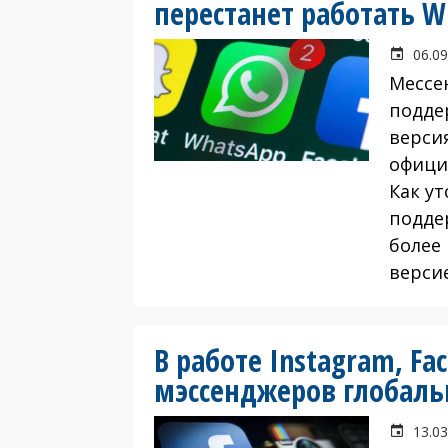
перестанет работать W
06.09
Мессе
подде
версия
офици
Как у
поддер
более 
версие
В работе Instagram, Fa
мэссенджеров глобал
13.03