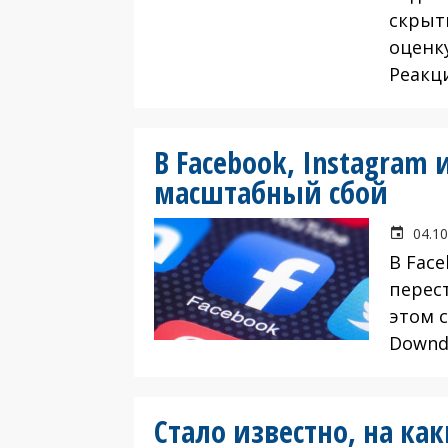
скрыт
оценк
Реакц
В Facebook, Instagram
масштабный сбой
04.10
В Fac
перест
этом 
Downd
Стало известно, на как