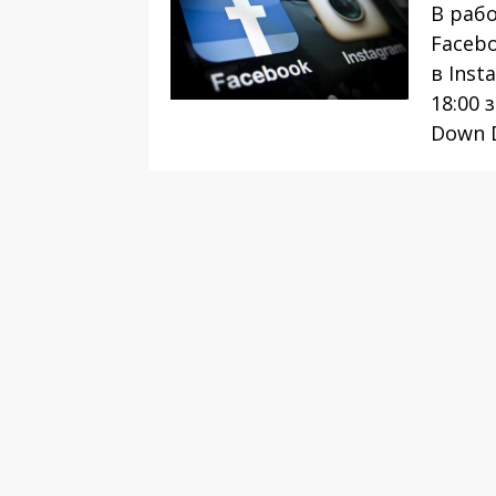
В раб
Faceb
в Inst
18:00
Down 