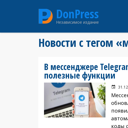
Перейти
DonPress
к
основному
Независимое издание
содержанию
Новости с тегом 
В мессенджере Telegr
полезные функции
31.12
Мессен
обнов
появи
автом
коды 