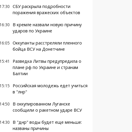
17:30
СБУ раскрыла подробности
поражения вражеских объектов
16:30
В кремле назвали новую причину
ударов по Украине
16:05
Оккупанты расстреляли пленного
бойца ВСУ на Донетчине
15:41
Разведка Литвы предупредила о
плане рф по Украине и странам
Балтии
15:15
Российская молодежь едет учиться
в "лнр"
14:50
В оккупированном Луганске
сообщили о ракетном ударе ВСУ
14:30
В "днр" воды будет еще меньше:
названы причины