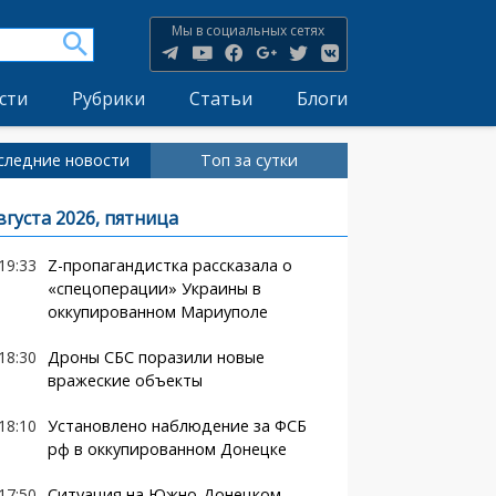
Мы в социальных сетях
сти
Рубрики
Статьи
Блоги
следние новости
Топ за сутки
вгуста 2026, пятница
19:33
Z-пропагандистка рассказала о
«спецоперации» Украины в
оккупированном Мариуполе
18:30
Дроны СБС поразили новые
вражеские объекты
18:10
Установлено наблюдение за ФСБ
рф в оккупированном Донецке
17:50
Ситуация на Южно-Донецком