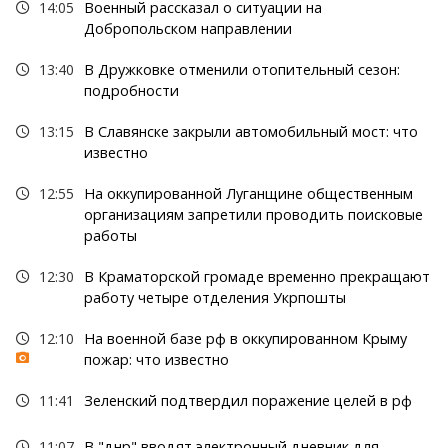
14:05
Военный рассказал о ситуации на
Добропольском направлении
13:40
В Дружковке отменили отопительный сезон:
подробности
13:15
В Славянске закрыли автомобильный мост: что
известно
12:55
На оккупированной Луганщине общественным
организациям запретили проводить поисковые
работы
12:30
В Краматорской громаде временно прекращают
работу четыре отделения Укрпошты
12:10
На военной базе рф в оккупированном Крыму
пожар: что известно
11:41
Зеленский подтвердил поражение целей в рф
11:07
В "днр" вводят электронный дневник для