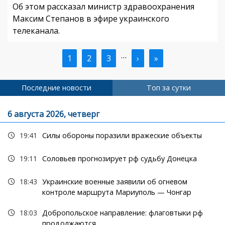
Об этом рассказал министр здравоохранения
Максим Степанов в эфире украинского
телеканала.
…
Текущая
1
Страница
2
Страница
3
Следующая
›
Последняя
»
Нумерация
страница
страница
страница
страниц
Последние новости
Топ за сутки
6 августа 2026, четверг
19:41
Силы обороны поразили вражеские объекты
19:11
Соловьев прогнозирует рф судьбу Донецка
18:43
Украинские военные заявили об огневом
контроле маршрута Мариуполь — Чонгар
18:03
Добропольское направление: флаговтыки рф
продолжаются