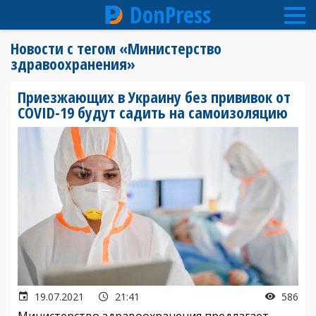
DonPress
Перейти
Новости с тегом «Министерство
к
здравоохранения»
основному
содержанию
Приезжающих в Украину без прививок от
COVID-19 будут садить на самоизоляцию
19.07.2021
21:41
586
Министерство здравоохранения предлагает