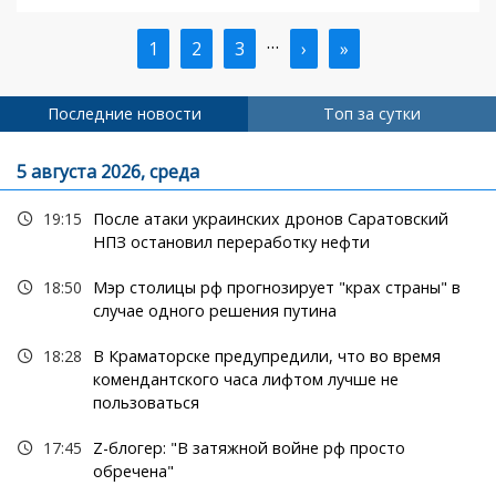
…
Текущая
1
Страница
2
Страница
3
Следующая
›
Последняя
»
Нумерация
страница
страница
страница
страниц
Последние новости
Топ за сутки
5 августа 2026, среда
19:15
После атаки украинских дронов Саратовский
НПЗ остановил переработку нефти
18:50
Мэр столицы рф прогнозирует "крах страны" в
случае одного решения путина
18:28
В Краматорске предупредили, что во время
комендантского часа лифтом лучше не
пользоваться
17:45
Z-блогер: "В затяжной войне рф просто
обречена"