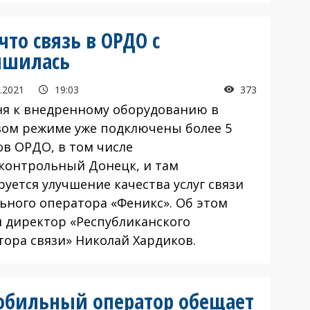
что связь в ОРДО с
чшилась
.2021
19:03
373
ня к внедренному оборудованию в
вом режиме уже подключены более 5
ов ОРДО, в том числе
контрольный Донецк, и там
уется улучшение качества услуг связи
ьного оператора «Феникс». Об этом
л директор «Республиканского
тора связи» Николай Хардиков.
обильный оператор обещает