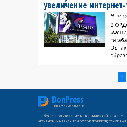
увеличение интернет-т
20.12
В ОРД
«Фени
гигаб
Однак
образ
Те
1
Нумерация
ст
страниц
DonPress
Независимое издание
Любое использование материалов сайта DonPress
активной (не закрытой от поисковиков) ссылки н