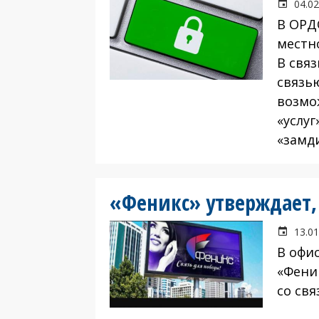
04.02
В ОРД
местн
В связ
связь
возмо
«услуг
«замд
«Феникс» утверждает, 
13.01
В офи
«Фени
со св