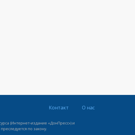
Контакт
О нас
урса (Интернет-издание «ДонПресс») и
 преследуется по закону.