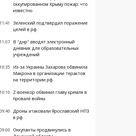
оккупированном Крыму пожар: что
известно
11:41
Зеленский подтвердил поражение
целей в рф
11:07
В "днр" вводят электронный
дневник для образовательных
учреждений
10:35
Из-за Украины Захарова обвинила
Макрона в организации терактов
на территории рф
10:10
Z-военкор обвинил главу кремля в
провале войны
09:40
Дроны атаковали Ярославский НПЗ
в рф
09:00
Оккупанты продвинулись в