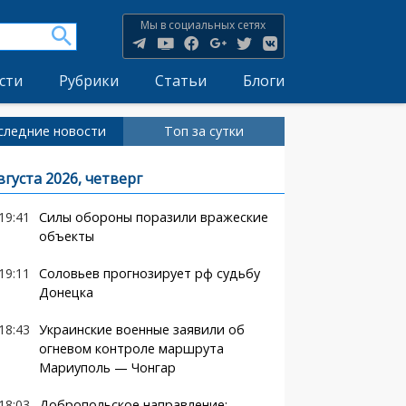
Мы в социальных сетях
сти
Рубрики
Статьи
Блоги
следние новости
Топ за сутки
вгуста 2026, четверг
19:41
Силы обороны поразили вражеские
объекты
19:11
Соловьев прогнозирует рф судьбу
Донецка
18:43
Украинские военные заявили об
огневом контроле маршрута
Мариуполь — Чонгар
18:03
Добропольское направление: