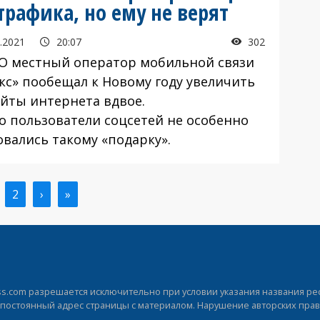
рафика, но ему не верят
.2021
20:07
302
О местный оператор мобильной связи
кс» пообещал к Новому году увеличить
айты интернета вдвое.
о пользователи соцсетей не особенно
овались такому «подарку».
кущая
Страница
2
Следующая
›
Последняя
»
раница
страница
страница
.com разрешается исключительно при условии указания названия рес
а постоянный адрес страницы с материалом. Нарушение авторских прав