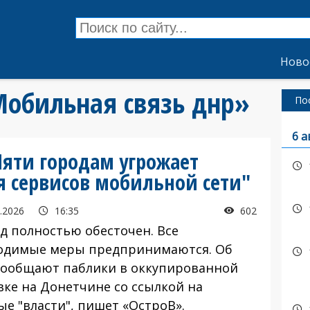
Ново
Мобильная связь днр»
По
6 а
Пяти городам угрожает
я сервисов мобильной сети"
.2026
16:35
602
 полностью обесточен. Все
одимые меры предпринимаются. Об
сообщают паблики в оккупированной
вке на Донетчине со ссылкой на
ые "власти", пишет «ОстроВ».