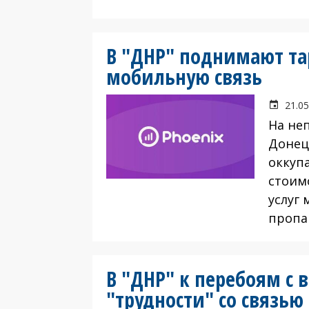
В "ДНР" поднимают т
мобильную связь
21.05
На не
Донец
оккуп
стоим
услуг
пропа
В "ДНР" к перебоям с 
"трудности" со связью