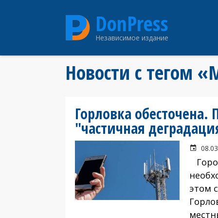
Перейти
DonPress
к
основному
Независимое издание
содержанию
Новости с тегом «
Горловка обесточена. 
"частичная деградаци
08.03
Город
необх
этом 
Горло
местн