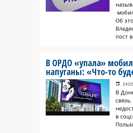
назыв
мобил
Об эт
Влади
пост 
В ОРДО «упала» мобил
напуганы: «Что-то буд
24.02
В Дон
связь
недост
в соцс
Польз