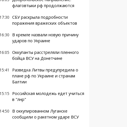
флаговтыки рф продолжаются
17:30
СБУ раскрыла подробности
поражения вражеских объектов
16:30
В кремле назвали новую причину
ударов по Украине
16:05
Оккупанты расстреляли пленного
бойца ВСУ на Донетчине
15:41
Разведка Литвы предупредила о
плане рф по Украине и странам
Балтии
15:15
Российская молодежь едет учиться
в "лнр"
14:50
В оккупированном Луганске
сообщили о ракетном ударе ВСУ