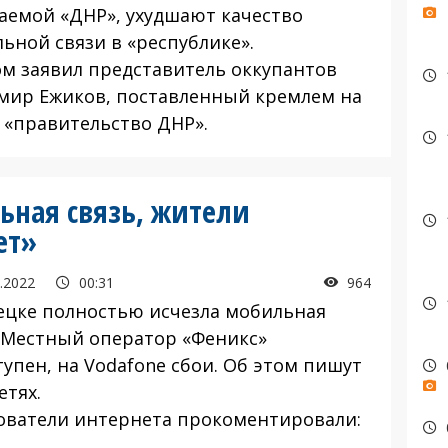
аемой «ДНР», ухудшают качество
ьной связи в «республике».
ом заявил представитель оккупантов
мир Ежиков, поставленный кремлем на
в «правительство ДНР».
ьная связь, жители
ет»
.2022
00:31
964
ецке полностью исчезла мобильная
. Местный оператор «Феникс»
упен, на Vodafonе сбои. Об этом пишут
етях.
ователи интернета прокоментировали: