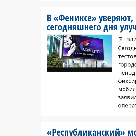
В «Фениксе» уверяют, 
сегодняшнего дня улу
23.12
Сегод
тесто
город
непод
фиксир
мобил
заяви
опера
«Республиканский» м