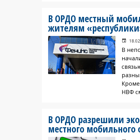
В ОРДО местный моби
жителям «республики
18.02
В неп
начал
связь
разны
Кроме
НВФ с
В ОРДО разрешили эко
местного мобильного 