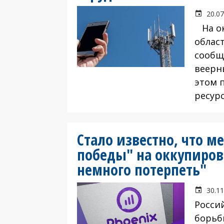
20.07
На ок
облас
сообщ
веерн
этом 
ресур
Стало известно, что м
победы" на оккупиров
немного потерпеть"
30.11
Росси
борьб