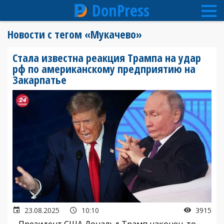
DonPress
Перейти
Новости с тегом «Мукачево»
к
основному
Стала известна реакция Трампа на удар
содержанию
рф по американскому предприятию на
Закарпатье
23.08.2025
10:10
3915
Президент США Дональд Трамп наконец-то