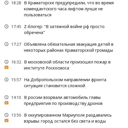
18:28
В Краматорске предупредили, что во время
комендантского часа лифтом лучше не
пользоваться
17:45
Z-блогер: "В затяжной войне рф просто
обречена"
17:27
Объявлена обязательная эвакуация детей в
некоторых районах Краматорской громады
16:32
В московской области произошел пожар в
институте Роскосмоса
15:57
На Добропольском направлении фронта
ситуация становится сложной
14:10
В россии взорвали автомобиль главы
предприятия по производству дронов
13:50
В оккупированном Мариуполе раздавались
взрывы: город остался без света и воды