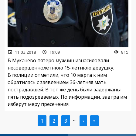
11.03.2018
19:09
815
В Мукачево пятеро мужчин
изнасиловали
несовершеннолетнюю 15-летнюю девушку.
В полиции отметили, что 10 марта к ним
обратилась с заявлением 36-летняя мать
пострадавшей. В тот же день были задержаны
пять подозреваемых. По информации, завтра им
изберут меру пресечения.
…
Текущая
1
Страница
2
Страница
3
Следующая
›
Последняя
»
Нумерация
страница
страница
страница
страниц