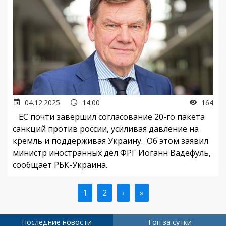
04.12.2025
14:00
164
ЕС почти завершил согласование 20-го пакета
санкций против россии, усиливая давление на
кремль и поддерживая Украину. Об этом заявил
министр иностранных дел ФРГ Иоганн Вадефуль,
сообщает РБК-Украина.
Текущая
1
Страница
2
Следующая
›
Последняя
»
Нумерация
страница
страница
страница
страниц
Последние новости
Топ за сутки