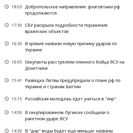
18:03
Добропольское направление: флаговтыки рф
продолжаются
17:30
СБУ раскрыла подробности поражения
вражеских объектов
16:30
В кремле назвали новую причину ударов по
Украине
16:05
Оккупанты расстреляли пленного бойца ВСУ на
Донетчине
15:41
Разведка Литвы предупредила о плане рф по
Украине и странам Балтии
15:15
Российская молодежь едет учиться в "лнр"
14:50
В оккупированном Луганске сообщили о
ракетном ударе ВСУ
14:30
В "днр" воды будет еще меньше: названы