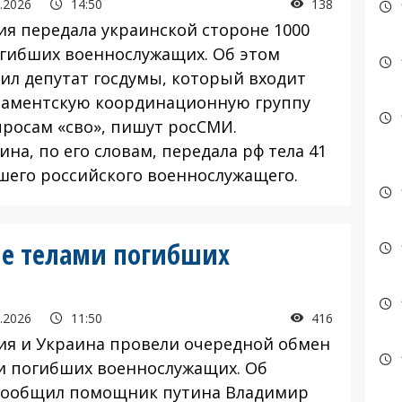
.2026
14:50
138
я передала украинской стороне 1000
огибших военнослужащих. Об этом
ил депутат госдумы, который входит
ламентскую координационную группу
просам «сво», пишут росСМИ.
на, по его словам, передала рф тела 41
шего российского военнослужащего.
не телами погибших
.2026
11:50
416
я и Украина провели очередной обмен
и погибших военнослужащих. Об
сообщил помощник путина Владимир