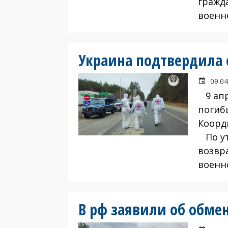
гражд
военн
Украина подтвердила
09.04
9 апр
погиб
Коорд
По ут
возвр
военн
В рф заявили об обме