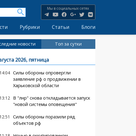
Мы в социальных сетях
сти
Рубрики
Статьи
Блоги
следние новости
Топ за сутки
вгуста 2026, пятница
14:04
Силы обороны опровергли
заявление рф о продвижении в
Харьковской области
13:12
В "лнр" снова откладывается запуск
"новой системы оповещения"
12:51
Силы обороны поразили ряд
объектов рф
11:18
Ночью в оккупированном