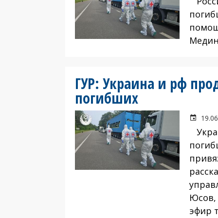
Росси
погиб
помощ
Медин
ГУР: Украина и рф пр
погибших
19.06
Украи
погиб
привя
расск
управ
Юсов,
эфир 