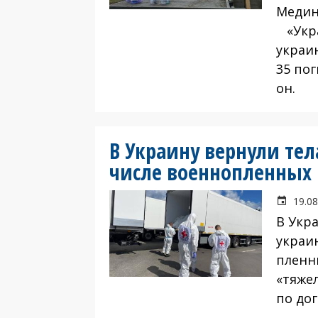
Медин
«Укра
украи
35 по
он.
В Украину вернули те
числе военнопленных
19.08
В Укр
украи
пленн
«тяже
по до