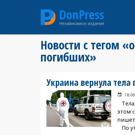
Перейти
DonPress
к
основному
Независимое издание
содержанию
Новости с тегом «
погибших»
Украина вернула тела
18.06
Тела 
этом 
пишет
По ут