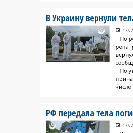
В Украину вернули те
17.07
По ре
репат
верну
сообщ
По ут
прина
числе
РФ передала тела пог
17.07