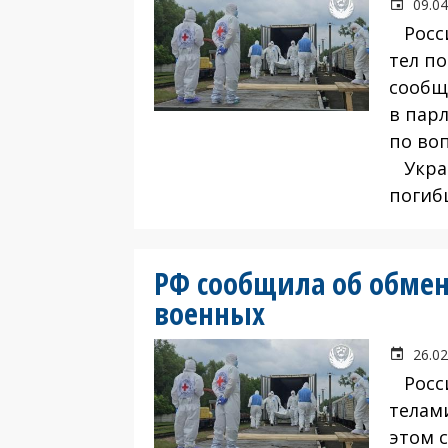
09.04
Росси
тел п
сообщ
в пар
по во
Украи
погиб
РФ сообщила об обме
военных
26.02
Росси
телам
этом 