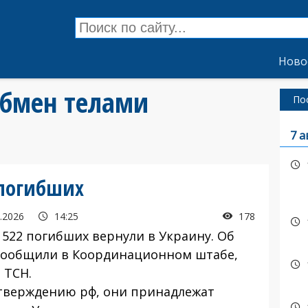
Ново
обмен телами
По
7 а
 погибших
.2026
14:25
178
522 погибших вернули в Украину. Об
сообщили в Координационном штабе,
 ТСН.
верждению рф, они принадлежат