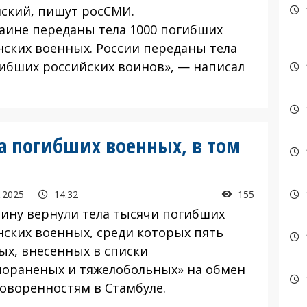
ский, пишут росСМИ.
ине переданы тела 1000 погибших
нских военных. России переданы тела
гибших российских воинов», — написал
ла погибших военных, в том
.2025
14:32
155
аину вернули тела тысячи погибших
нских военных, среди которых пять
ых, внесенных в списки
лораненых и тяжелобольных» на обмен
говоренностям в Стамбуле.