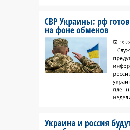
СВР Украины: рф гот
на фоне обменов
16.06
Служб
преду
инфор
росси
украи
пленн
недели
Украина и россия буд