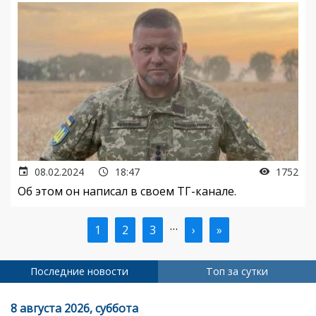
08.02.2024
18:47
1752
Об этом он написал в своем ТГ-канале.
…
Текущая
1
Страница
2
Страница
3
Следующая
›
Последняя
»
Нумерация
страница
страница
страница
страниц
Последние новости
Топ за сутки
8 августа 2026, суббота